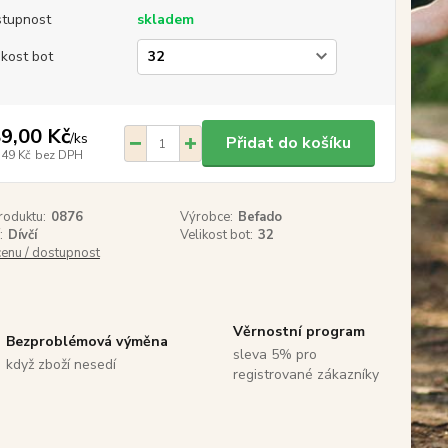
tupnost
skladem
ikost bot
9,00 Kč
/
ks
Přidat do košíku
,49 Kč
bez DPH
roduktu:
0876
Výrobce:
Befado
:
Dívčí
Velikost bot:
32
cenu / dostupnost
Věrnostní program
Bezproblémová výměna
sleva 5% pro
když zboží nesedí
registrované zákazníky