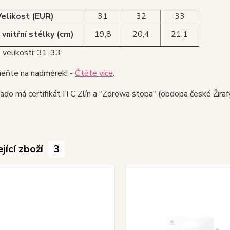
Velikost (EUR)
31
32
33
vnitřní stélky (cm)
19,8
20,4
21,1
 velikosti: 31-33
ňte na nadměrek! -
Čtěte více
.
do má certifikát ITC Zlín a "Zdrowa stopa" (obdoba české Žirafy
jící zboží
3