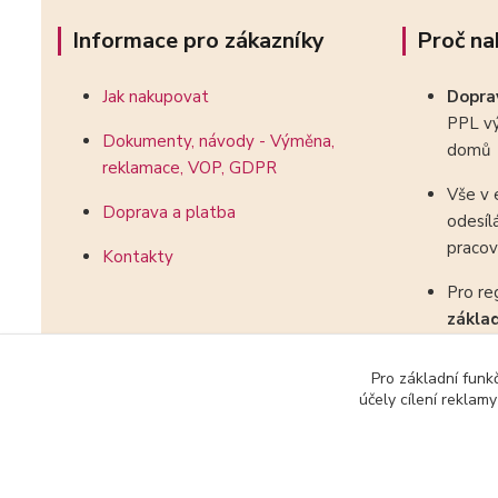
Informace pro zákazníky
Proč na
Jak nakupovat
Dopr
PPL vý
Dokumenty, návody - Výměna,
domů
reklamace, VOP, GDPR
Vše v 
Doprava a platba
odesíl
pracov
Kontakty
Pro re
zákla
kombin
Pro základní funk
účely cílení reklam