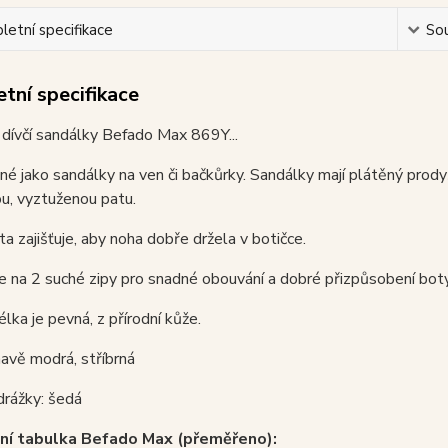
etní specifikace
Sou
tní specifikace
dívčí sandálky Befado Max 869Y...
né jako sandálky na ven či bačkůrky. Sandálky mají plátěný prod
u, vyztuženou patu.
a zajišťuje, aby noha dobře držela v botičce.
je na 2 suché zipy pro snadné obouvání a dobré přizpůsobení bot
élka je pevná, z přírodní kůže.
avě modrá, stříbrná
drážky: šedá
ní tabulka Befado Max (přeměřeno):