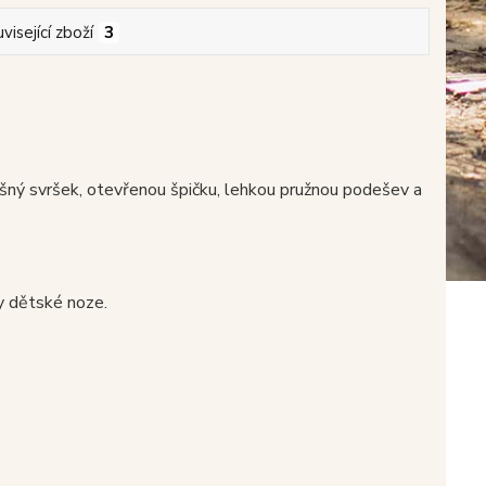
visející zboží
3
yšný svršek, otevřenou špičku, lehkou pružnou podešev a
y dětské noze.