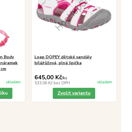
on Body
Loap DOPEY dětské sandály
 náramek
bílá/růžová, plná špička
7 cm
645,00 Kč
/
ks
skladem
skladem
533,06 Kč
bez DPH
šíku
Zvolit variantu