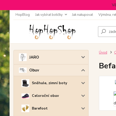
Vě
HopBlog
Jak vybírat botičky
Jak nakupovat
Výměna, re
Úvod
JARO
Befa
Obuv
Sněhule, zimní boty
Celoroční obuv
Barefoot