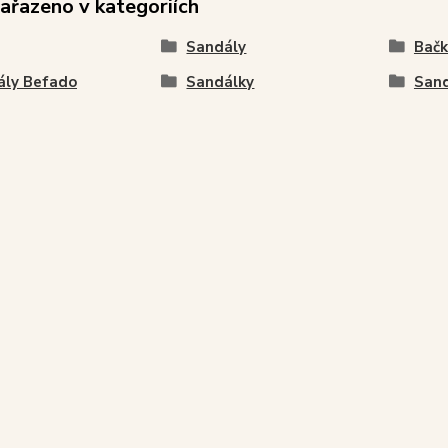
zařazeno v kategoriích
Sandály
Bačk
ály Befado
Sandálky
Sand