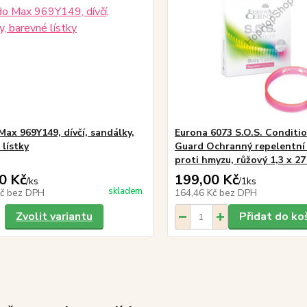
Max 969Y149, dívčí, sandálky,
Eurona 6073 S.O.S. Conditi
 lístky
Guard Ochranný repelentní
proti hmyzu, růžový 1,3 x 2
0 Kč
199,00 Kč
/
ks
/
1ks
skladem
Kč
bez DPH
164,46 Kč
bez DPH
Zvolit variantu
Přidat do ko