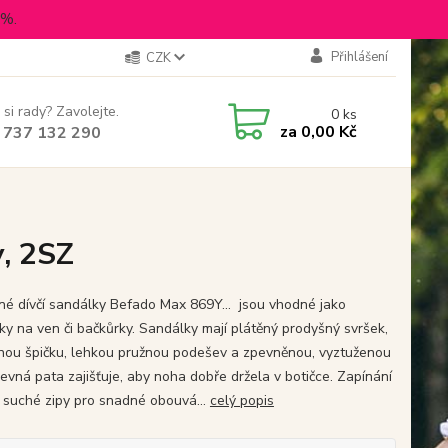
5%.
Přihlášení
CZK
 si rady? Zavolejte.
0
ks
za
0,00 Kč
 737 132 290
y, 2SZ
né dívčí sandálky Befado Max 869Y... jsou vhodné jako
ky na ven či bačkůrky. Sandálky mají plátěný prodyšný svršek,
nou špičku, lehkou pružnou podešev a zpevněnou, vyztuženou
Pevná pata zajišťuje, aby noha dobře držela v botičce. Zapínání
2 suché zipy pro snadné obouvá...
celý popis