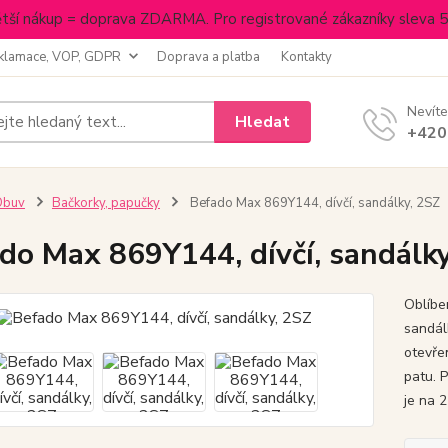
tší nákup = doprava ZDARMA. Pro registrované zákazníky sleva 
klamace, VOP, GDPR
Doprava a platba
Kontakty
Nevíte
Hledat
+420
Obuv
Bačkorky, papučky
Befado Max 869Y144, dívčí, sandálky, 2SZ
do Max 869Y144, dívčí, sandálk
Oblíbe
sandál
otevře
patu. 
je na 