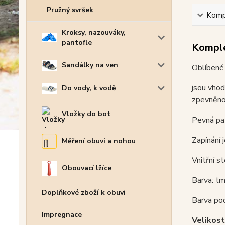
Pružný svršek
Kompl
Kroksy, nazouváky,
pantofle
Komple
Sandálky na ven
Oblíbené 
jsou vhod
Do vody, k vodě
zpevněno
Vložky do bot
Pevná pat
Zapínání 
Měření obuvi a nohou
Vnitřní st
Obouvací lžíce
Barva: tm
Doplňkové zboží k obuvi
Barva po
Impregnace
Velikost