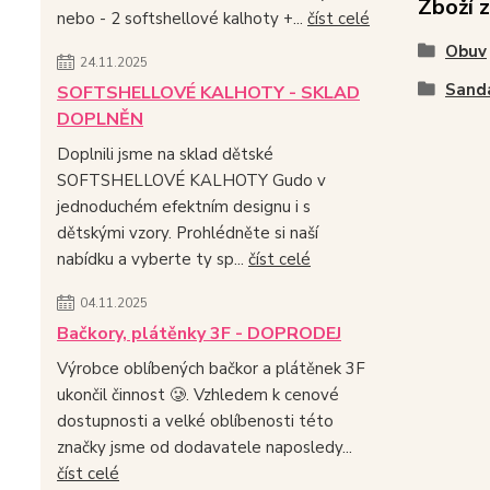
Zboží 
nebo - 2 softshellové kalhoty +...
číst celé
Obuv
24.11.2025
Sand
SOFTSHELLOVÉ KALHOTY - SKLAD
DOPLNĚN
Doplnili jsme na sklad dětské
SOFTSHELLOVÉ KALHOTY Gudo v
jednoduchém efektním designu i s
dětskými vzory. Prohlédněte si naší
nabídku a vyberte ty sp...
číst celé
04.11.2025
Bačkory, plátěnky 3F - DOPRODEJ
Výrobce oblíbených bačkor a plátěnek 3F
ukončil činnost 🥲. Vzhledem k cenové
dostupnosti a velké oblíbenosti této
značky jsme od dodavatele naposledy...
číst celé