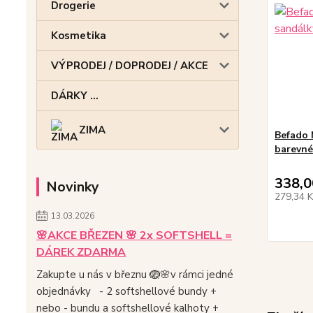
Drogerie
Kosmetika
VÝPRODEJ / DOPRODEJ / AKCE
DÁRKY ...
ZIMA
Befado 
barevné
338,0
Novinky
279,34 
13.03.2026
🌸AKCE BŘEZEN 🌸 2x SOFTSHELL =
DÁREK ZDARMA
Zakupte u nás v březnu 🪺🌸v rámci jedné
objednávky - 2 softshellové bundy +
nebo - bundu a softshellové kalhoty +