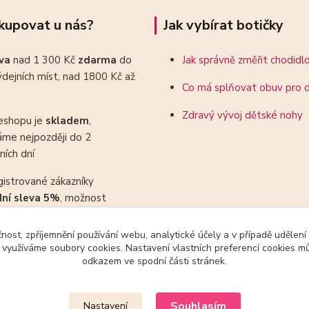
kupovat u nás?
Jak vybírat botičky
ava
nad 1 300 Kč
zdarma
do
Jak správně změřit chodidl
dejních míst, nad 1800 Kč až
Co má splňovat obuv pro d
Zdravý vývoj dětské nohy
eshopu je
skladem
,
áme nejpozději do 2
ních dní
gistrované zákazníky
dní sleva 5%
, možnost
ovat se slevovými kupony
čnost, zpříjemnění používání webu, analytické účely a v případě udělení
y využíváme soubory cookies. Nastavení vlastních preferencí cookies mů
odkazem ve spodní části stránek.
Upravit sběr cookies.
Souhlasím
Nastavení