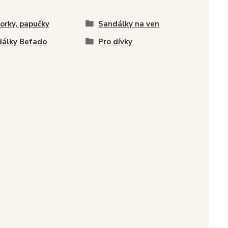
orky, papučky
Sandálky na ven
álky Befado
Pro dívky