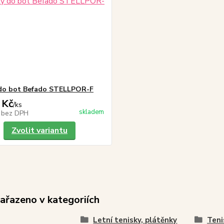
do bot Befado STELLPOR-F
 Kč
/
ks
skladem
č
bez DPH
Zvolit variantu
zařazeno v kategoriích
Letní tenisky, plátěnky
Teni