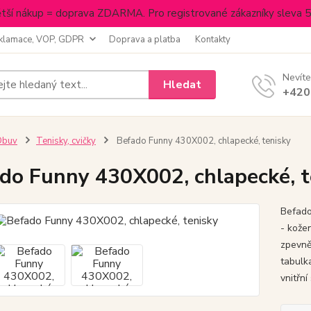
tší nákup = doprava ZDARMA. Pro registrované zákazníky sleva 
klamace, VOP, GDPR
Doprava a platba
Kontakty
Nevíte
Hledat
+420
Obuv
Tenisky, cvičky
Befado Funny 430X002, chlapecké, tenisky
do Funny 430X002, chlapecké, t
Befado
- kože
zpevně
tabulk
vnitřní