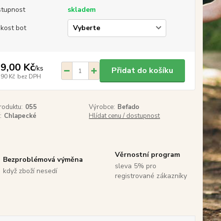
tupnost
skladem
ikost bot
9,00 Kč
/
ks
Přidat do košíku
,90 Kč
bez DPH
roduktu:
055
Výrobce:
Befado
:
Chlapecké
Hlídat cenu / dostupnost
Věrnostní program
Bezproblémová výměna
sleva 5% pro
když zboží nesedí
registrované zákazníky