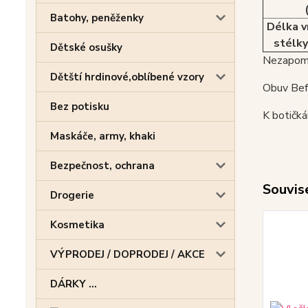
Batohy, peněženky
Délka v
stélky
Dětské osušky
Nezapome
Dětští hrdinové,oblíbené vzory
Obuv Befa
Bez potisku
K botičk
Maskáče, army, khaki
Bezpečnost, ochrana
Souvise
Drogerie
Kosmetika
VÝPRODEJ / DOPRODEJ / AKCE
DÁRKY ...