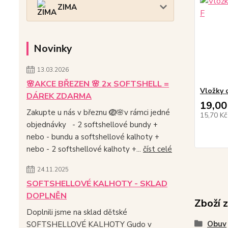
ZIMA
Novinky
13.03.2026
🌸AKCE BŘEZEN 🌸 2x SOFTSHELL =
Vložky 
DÁREK ZDARMA
19,00
Zakupte u nás v březnu 🪺🌸v rámci jedné
15,70 K
objednávky - 2 softshellové bundy +
nebo - bundu a softshellové kalhoty +
nebo - 2 softshellové kalhoty +...
číst celé
24.11.2025
SOFTSHELLOVÉ KALHOTY - SKLAD
DOPLNĚN
Zboží 
Doplnili jsme na sklad dětské
Obuv
SOFTSHELLOVÉ KALHOTY Gudo v