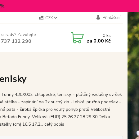
5%.
Přihlášení
CZK
 si rady? Zavolejte.
0
ks
za
0,00 Kč
 737 132 290
enisky
 Funny 430X002, chlapecké, tenisky. - plátěný vzdušný svršek
ná stélka - zapínání na 2x suchý zip - lehká, pružná podešev -
ná pata - široká špička pro volný pohyb prstů Velikostní
a Befado Funny: Velikost (EUR) 25 26 27 28 29 30 Délka
 stélky (cm) 16,5 17,2...
celý popis