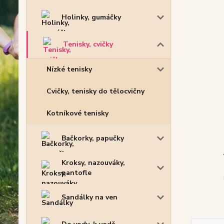
Holinky, gumáčky
Tenisky, cvičky
Nízké tenisky
Cvičky, tenisky do tělocvičny
Kotníkové tenisky
Bačkorky, papučky
Kroksy, nazouváky,
pantofle
Sandálky na ven