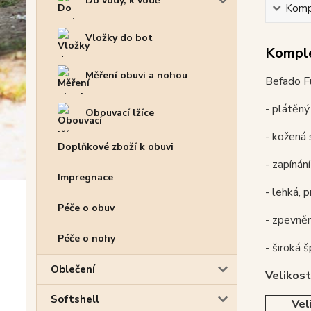
Do vody, k vodě
Kompl
Vložky do bot
Komple
Měření obuvi a nohou
Befado F
- plátěný
Obouvací lžíce
- kožená 
Doplňkové zboží k obuvi
- zapínán
Impregnace
- lehká, 
Péče o obuv
- zpevně
Péče o nohy
- široká 
Oblečení
Velikost
Softshell
Vel