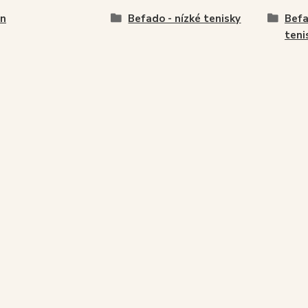
en
Befado - nízké tenisky
Befa
teni