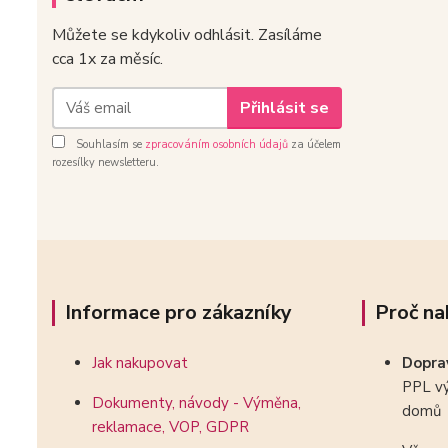
Můžete se kdykoliv odhlásit. Zasíláme
cca 1x za měsíc.
Přihlásit se
Souhlasím se
zpracováním osobních údajů
za účelem
rozesílky newsletteru.
Informace pro zákazníky
Proč na
Jak nakupovat
Dopr
PPL vý
Dokumenty, návody - Výměna,
domů
reklamace, VOP, GDPR