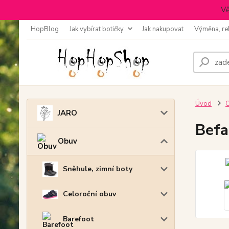
Vě
HopBlog
Jak vybírat botičky
Jak nakupovat
Výměna, re
Úvod
JARO
Befa
Obuv
Sněhule, zimní boty
Celoroční obuv
Barefoot