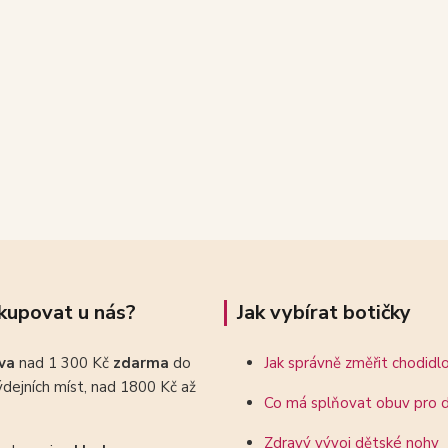
kupovat u nás?
Jak vybírat botičky
ava
nad 1 300 Kč
zdarma
do
Jak správně změřit chodidl
dejních míst, nad 1800 Kč až
Co má splňovat obuv pro d
Zdravý vývoj dětské nohy