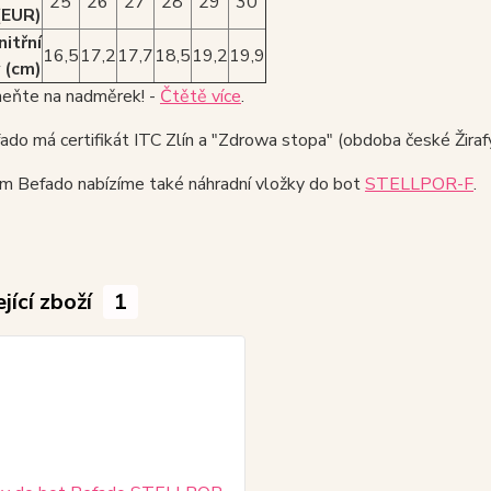
25
26
27
28
29
30
(EUR)
nitřní
16,5
17,2
17,7
18,5
19,2
19,9
 (cm)
ňte na nadměrek! -
Čtětě více
.
do má certifikát ITC Zlín a "Zdrowa stopa" (obdoba české Žirafy
ám Befado nabízíme také náhradní vložky do bot
STELLPOR-F
.
jící zboží
1