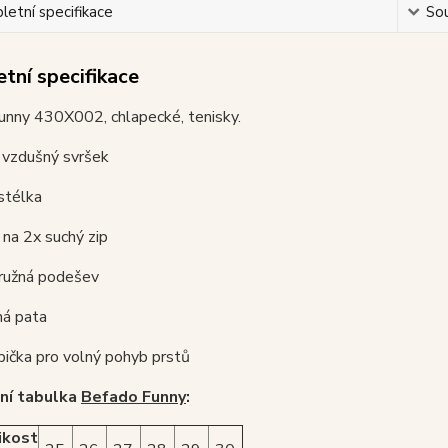
etní specifikace
Sou
tní specifikace
unny 430X002, chlapecké, tenisky.
 vzdušný svršek
stélka
í na 2x suchý zip
pružná podešev
ná pata
špička pro volný pohyb prstů
ní tabulka
Befado Funny
:
ikost