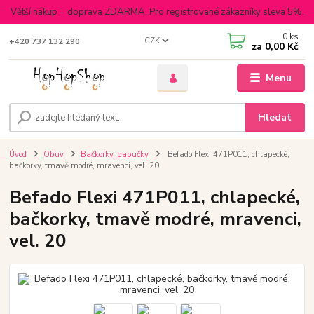
Větší nákup = doprava ZDARMA. Pro registrované zákazníky sleva 5%.
0
ks
CZK
+420 737 132 290
za
0,00 Kč
Menu
Hledat
Úvod
Obuv
Bačkorky, papučky
Befado Flexi 471P011, chlapecké,
bačkorky, tmavě modré, mravenci, vel. 20
Befado Flexi 471P011, chlapecké,
bačkorky, tmavě modré, mravenci,
vel. 20