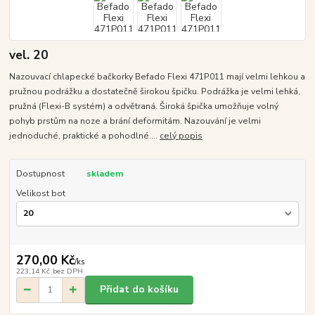
vel. 20
Nazouvací chlapecké bačkorky Befado Flexi 471P011 mají velmi lehkou a
pružnou podrážku a dostatečně širokou špičku. Podrážka je velmi lehká,
pružná (Flexi-B systém) a odvětraná. Široká špička umožňuje volný
pohyb prstům na noze a brání deformitám. Nazouvání je velmi
jednoduché, praktické a pohodlné....
celý popis
Dostupnost
skladem
Velikost bot
270,00 Kč
/
ks
223,14 Kč
bez DPH
Přidat do košíku