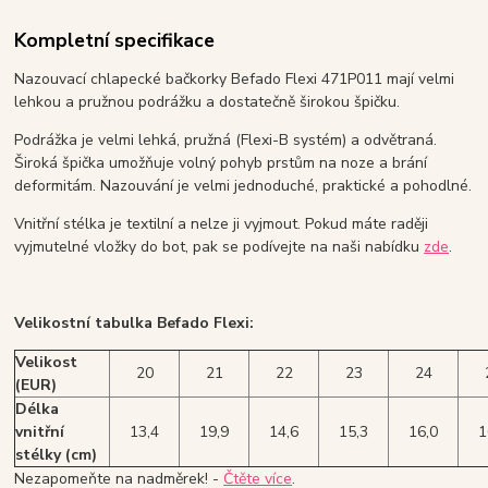
Kompletní specifikace
Nazouvací chlapecké bačkorky Befado Flexi 471P011 mají velmi
lehkou a pružnou podrážku a dostatečně širokou špičku.
Podrážka je velmi lehká, pružná (Flexi-B systém) a odvětraná.
Široká špička umožňuje volný pohyb prstům na noze a brání
deformitám. Nazouvání je velmi jednoduché, praktické a pohodlné.
Vnitřní stélka je textilní a nelze ji vyjmout. Pokud máte raději
vyjmutelné vložky do bot, pak se podívejte na naši nabídku
zde
.
Velikostní tabulka Befado Flexi:
Velikost
20
21
22
23
24
(EUR)
Délka
vnitřní
13,4
19,9
14,6
15,3
16,0
1
stélky (cm)
Nezapomeňte na nadměrek! -
Čtěte více
.