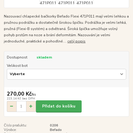
Nazouvací chlapecké bačkorky Befado Flexi 471P011 mají velmi lehkou a
pružnou podrážku a dostatečně širokou špičku. Podrážka je velmi lehká,
pružná (Flexi-B systém) a odvětraná. Široká špička umožňuje volný
pohyb prstům na noze a brání deformitám. Nazouvání je velmi
jednoduché, praktické a pohodlné....
celý popis
Dostupnost
skladem
Velikost bot
270,00 Kč
/
ks
223,14 Kč
bez DPH
Přidat do košíku
Číslo produktu:
0206
Výrobce:
Befado