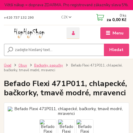
Větší nákup = doprava ZDARMA. Pro registrované zákazníky sleva 5%.
0
ks
CZK
+420 737 132 290
za
0,00 Kč
Menu
Hledat
Úvod
Obuv
Bačkorky, papučky
Befado Flexi 471P011, chlapecké,
bačkorky, tmavě modré, mravenci
Befado Flexi 471P011, chlapecké,
bačkorky, tmavě modré, mravenci