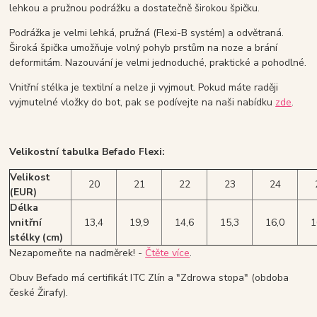
lehkou a pružnou podrážku a dostatečně širokou špičku.
Podrážka je velmi lehká, pružná (Flexi-B systém) a odvětraná.
Široká špička umožňuje volný pohyb prstům na noze a brání
deformitám. Nazouvání je velmi jednoduché, praktické a pohodlné.
Vnitřní stélka je textilní a nelze ji vyjmout. Pokud máte raději
vyjmutelné vložky do bot, pak se podívejte na naši nabídku
zde
.
Velikostní tabulka Befado Flexi:
Velikost
20
21
22
23
24
(EUR)
Délka
vnitřní
13,4
19,9
14,6
15,3
16,0
1
stélky (cm)
Nezapomeňte na nadměrek! -
Čtěte více
.
Obuv Befado má certifikát ITC Zlín a "Zdrowa stopa" (obdoba
české Žirafy).