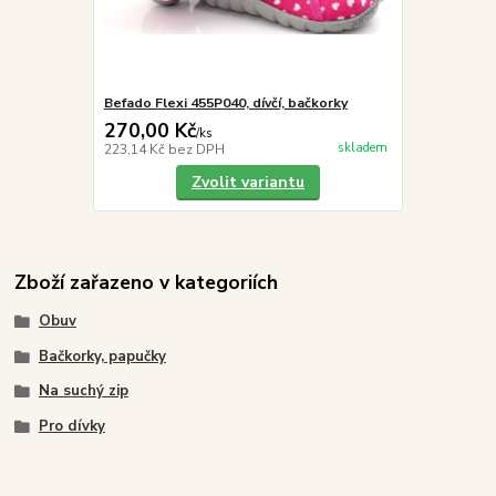
Befado Flexi 455P040, dívčí, bačkorky
270,00 Kč
/
ks
skladem
223,14 Kč
bez DPH
Zvolit variantu
Zboží zařazeno v kategoriích
Obuv
Bačkorky, papučky
Na suchý zip
Pro dívky