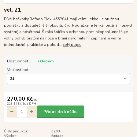
vel. 21
Dívčí bačkorky Befado Flexi 455P041 mají velmi lehkou a pružnou
podrážku a dostatečně širokou špičku. Podrážka je lehká, pružná (Flexi-B
systém) a odvětraná. Široká špička s ochranou proti okopání umožňuje
volný pohyb prstům na noze a brání deformitám. Zapínání je velmi
jednoduché, praktické a pohod...
celý popis
Dostupnost
skladem
Velikost bot
270,00 Kč
/
ks
223,14 Kč
bez DPH
Přidat do košíku
Číslo produktu:
0203
Výrobce:
Befado