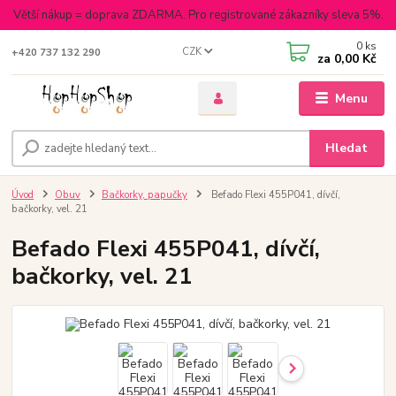
Větší nákup = doprava ZDARMA. Pro registrované zákazníky sleva 5%.
0
ks
CZK
+420 737 132 290
za
0,00 Kč
Menu
Hledat
Úvod
Obuv
Bačkorky, papučky
Befado Flexi 455P041, dívčí,
bačkorky, vel. 21
Befado Flexi 455P041, dívčí,
bačkorky, vel. 21