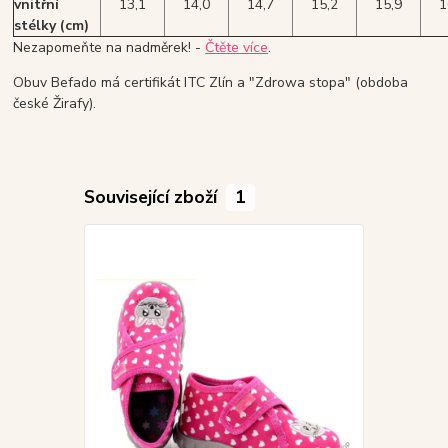
vnitřní
13,1
14,0
14,7
15,2
15,9
1
stélky (cm)
Nezapomeňte na nadměrek! -
Čtěte více
.
Obuv Befado má certifikát ITC Zlín a "Zdrowa stopa" (obdoba
české Žirafy).
Související zboží
1