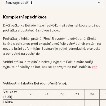
Související zboží
1
Kompletní specifikace
Dívčí bačkorky Befado Flexi 455P041 mají velmi lehkou a pružnou
podrážku a dostatečně širokou špičku.
Podrážka je lehká, pružná (Flexi-B systém) a odvětraná. Široká
špička s ochranou proti okopání umožňuje volný pohyb prstům na
noze a brání deformitám. Zapínání je velmi jednoduché, praktické
a pohodlné na suchý zip.
Vnitřní stélka je textilní a nelze ji vyjmout. Pokud máte raději
vyjmutelné vložky do bot, pak se podívejte na naši nabídku
zde
.
Velikostní tabulka Befado (přeměřeno):
Velikost
20
21
22
23
24
(EUR)
Délka