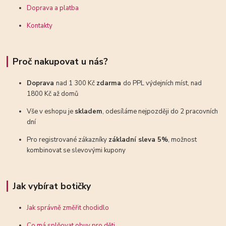
Doprava a platba
Kontakty
Proč nakupovat u nás?
Doprava
nad 1 300 Kč
zdarma
do PPL výdejních míst, nad
1800 Kč až domů
Vše v eshopu je
skladem
, odesíláme nejpozději do 2 pracovních
dní
Pro registrované zákazníky
základní sleva 5%
, možnost
kombinovat se slevovými kupony
Jak vybírat botičky
Jak správně změřit chodidlo
Co má splňovat obuv pro děti