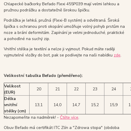
Chlapecké bačkorky Befado Flexi 455P039 mají velmi lehkou a
pružnou podrážku a dostatečně širokou špičku.
Podrážka je lehká, pružná (Flexi-B systém) a odvětraná. Široká
špička s ochranou proti okopání umožňuje volný pohyb prstům na
noze a brání deformitám. Zapínání je velmi jednoduché, praktické
a pohodlné na suchý zip.
Vnitřní stélka je textilní a nelze ji vyjmout. Pokud máte raději
vyjmutelné vložky do bot, pak se podívejte na naši nabídku
zde
.
Velikostní tabulka Befado (přeměřeno):
Velikost
20
21
22
23
24
(EUR)
Délka
vnitřní
13,1
14,0
14,7
15,2
15,9
1
stélky (cm)
Nezapomeňte na nadměrek! -
Čtěte více
.
Obuv Befado má certifikát ITC Zlín a "Zdrowa stopa" (obdoba