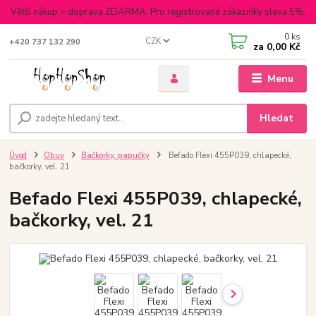
Větší nákup = doprava ZDARMA. Pro registrované zákazníky sleva 5%.
0
ks
CZK
+420 737 132 290
za
0,00 Kč
Menu
Hledat
Úvod
Obuv
Bačkorky, papučky
Befado Flexi 455P039, chlapecké,
bačkorky, vel. 21
Befado Flexi 455P039, chlapecké,
bačkorky, vel. 21