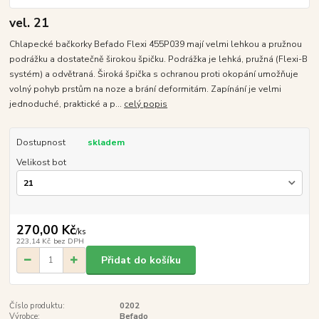
vel. 21
Chlapecké bačkorky Befado Flexi 455P039 mají velmi lehkou a pružnou
podrážku a dostatečně širokou špičku. Podrážka je lehká, pružná (Flexi-B
systém) a odvětraná. Široká špička s ochranou proti okopání umožňuje
volný pohyb prstům na noze a brání deformitám. Zapínání je velmi
jednoduché, praktické a p...
celý popis
Dostupnost
skladem
Velikost bot
270,00 Kč
/
ks
223,14 Kč
bez DPH
Přidat do košíku
Číslo produktu:
0202
Výrobce:
Befado