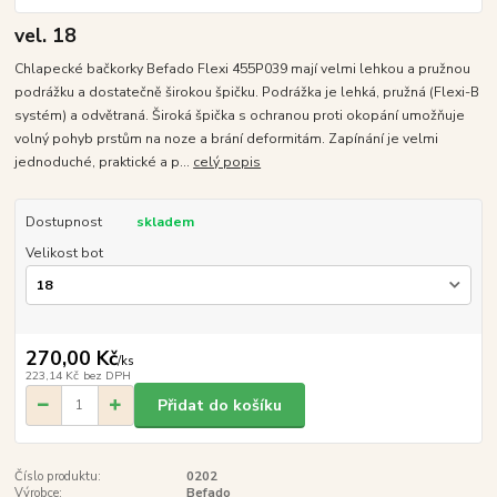
vel. 18
Chlapecké bačkorky Befado Flexi 455P039 mají velmi lehkou a pružnou
podrážku a dostatečně širokou špičku. Podrážka je lehká, pružná (Flexi-B
systém) a odvětraná. Široká špička s ochranou proti okopání umožňuje
volný pohyb prstům na noze a brání deformitám. Zapínání je velmi
jednoduché, praktické a p...
celý popis
Dostupnost
skladem
Velikost bot
270,00 Kč
/
ks
223,14 Kč
bez DPH
Přidat do košíku
Číslo produktu:
0202
Výrobce:
Befado