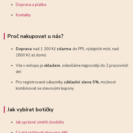
Doprava a platba
Kontakty
Proč nakupovat u nás?
Doprava
nad 1 300 Kč
zdarma
do PPL výdejních míst, nad
1800 Kč až domů
Vše v eshopu je
skladem
, odesíláme nejpozději do 2 pracovních
dní
Pro registrované zákazníky
základní sleva 5%
, možnost
kombinovat se slevovými kupony
Jak vybírat botičky
Jak správně změřit chodidlo
Co má splňovat obuv pro děti