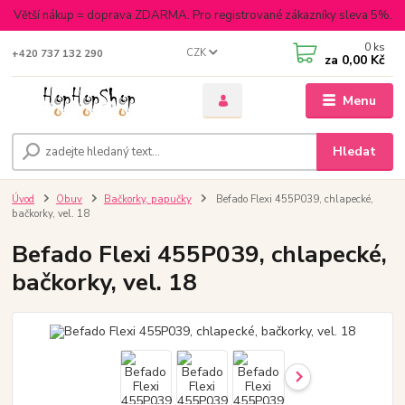
Větší nákup = doprava ZDARMA. Pro registrované zákazníky sleva 5%.
0
ks
CZK
+420 737 132 290
za
0,00 Kč
Menu
Hledat
Úvod
Obuv
Bačkorky, papučky
Befado Flexi 455P039, chlapecké,
bačkorky, vel. 18
Befado Flexi 455P039, chlapecké,
bačkorky, vel. 18