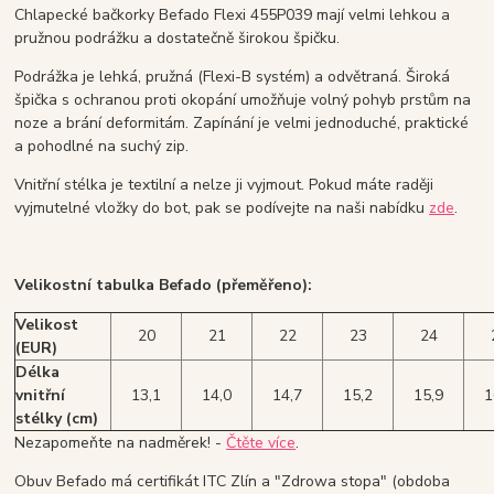
Chlapecké bačkorky Befado Flexi 455P039 mají velmi lehkou a
pružnou podrážku a dostatečně širokou špičku.
Podrážka je lehká, pružná (Flexi-B systém) a odvětraná. Široká
špička s ochranou proti okopání umožňuje volný pohyb prstům na
noze a brání deformitám. Zapínání je velmi jednoduché, praktické
a pohodlné na suchý zip.
Vnitřní stélka je textilní a nelze ji vyjmout. Pokud máte raději
vyjmutelné vložky do bot, pak se podívejte na naši nabídku
zde
.
Velikostní tabulka Befado (přeměřeno):
Velikost
20
21
22
23
24
(EUR)
Délka
vnitřní
13,1
14,0
14,7
15,2
15,9
1
stélky (cm)
Nezapomeňte na nadměrek! -
Čtěte více
.
Obuv Befado má certifikát ITC Zlín a "Zdrowa stopa" (obdoba