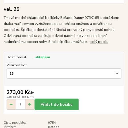
vel. 25
Tmavě modré chlapecké bačkůrky Befado Danny 975X165 s obrázkem
draka mají pevnou vyztuženou patu, lehkou pružnou a odvětranou
podrážku. Špička je dostatečně široká pro volný pohyb prstů nohou.
Odvětraná podrážka zajišťuje odvod nadměrné vlhkosti a brání
nadměrnému pocení nohy. Široká špička umožňuje...
celý popis
Dostupnost
skladem
Velikost bot
273,00 Kč
/
ks
225,62 Kč
bez DPH
Přidat do košíku
Číslo produktu:
0754
Výrobce:
Befado