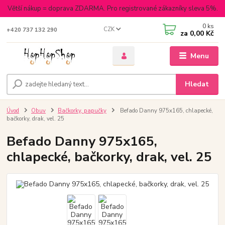
Větší nákup = doprava ZDARMA. Pro registrované zákazníky sleva 5%.
0
ks
CZK
+420 737 132 290
za
0,00 Kč
Menu
Hledat
Úvod
Obuv
Bačkorky, papučky
Befado Danny 975x165, chlapecké,
bačkorky, drak, vel. 25
Befado Danny 975x165,
chlapecké, bačkorky, drak, vel. 25