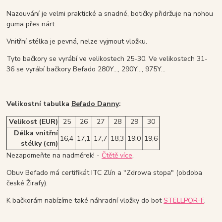
Nazouvání je velmi praktické a snadné, botičky přidržuje na nohou
guma přes nárt.
Vnitřní stélka je pevná, nelze vyjmout vložku.
Tyto bačkory se vyrábí ve velikostech 25-30. Ve velikostech 31-
36 se vyrábí bačkory Befado 280Y..., 290Y..., 975Y...
Velikostní tabulka
Befado Danny
:
Velikost (EUR)
25
26
27
28
29
30
Délka vnitřní
16,4
17,1
17,7
18,3
19,0
19,6
stélky (cm)
Nezapomeňte na nadměrek! -
Čtětě více
.
Obuv Befado má certifikát ITC Zlín a "Zdrowa stopa" (obdoba
české Žirafy).
K bačkorám nabízíme také náhradní vložky do bot
STELLPOR-F
.