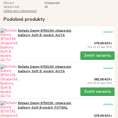
Pohlaví:
Chlapecké
Velikost bot:
25
Hlídat cenu / dostupnost
Podobné produkty
Befado Danny 975X194, chlapecké,
skladem
bačkory, Soft B, modré, AUTA
379,00 Kč
/
ks
313,22 Kč
bez DPH
Zvolit variantu
Befado Danny 975X193, chlapecké,
skladem
bačkory, Soft B, modré, AUTA
382,00 Kč
/
ks
315,70 Kč
bez DPH
Zvolit variantu
Befado Danny 975X191, chlapecké,
skladem
bačkory, Soft B,modré, FOTBAL
379,00 Kč
/
ks