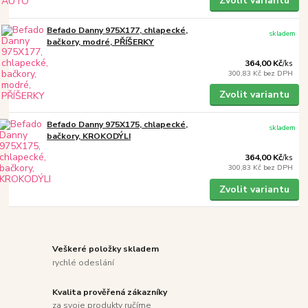
Zvolit variantu
Befado Danny 975X177, chlapecké,
skladem
bačkory, modré, PŘÍŠERKY
364,00 Kč
/
ks
300,83 Kč
bez DPH
Zvolit variantu
Befado Danny 975X175, chlapecké,
skladem
bačkory, KROKODÝLI
364,00 Kč
/
ks
300,83 Kč
bez DPH
Zvolit variantu
Veškeré položky skladem
rychlé odeslání
Kvalita prověřená zákazníky
za svoje produkty ručíme