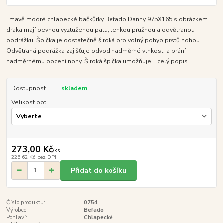
Tmavě modré chlapecké bačkůrky Befado Danny 975X165 s obrázkem
draka mají pevnou vyztuženou patu, lehkou pružnou a odvětranou
podrážku. Špička je dostatečně široká pro volný pohyb prstů nohou.
Odvětraná podrážka zajišťuje odvod nadměrné vlhkosti a brání
nadměrnému pocení nohy. Široká špička umožňuje...
celý popis
Dostupnost
skladem
Velikost bot
273,00 Kč
/
ks
225,62 Kč
bez DPH
Přidat do košíku
Číslo produktu:
0754
Výrobce:
Befado
Pohlaví:
Chlapecké