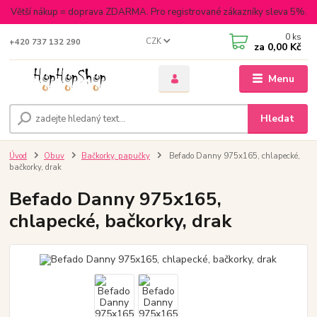
Větší nákup = doprava ZDARMA. Pro registrované zákazníky sleva 5%.
0
ks
CZK
+420 737 132 290
za
0,00 Kč
Menu
Hledat
Úvod
Obuv
Bačkorky, papučky
Befado Danny 975x165, chlapecké,
bačkorky, drak
Befado Danny 975x165,
chlapecké, bačkorky, drak