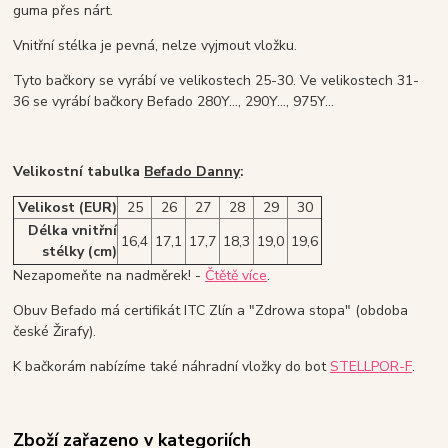
guma přes nárt.
Vnitřní stélka je pevná, nelze vyjmout vložku.
Tyto bačkory se vyrábí ve velikostech 25-30. Ve velikostech 31-
36 se vyrábí bačkory Befado 280Y..., 290Y..., 975Y...
Velikostní tabulka
Befado Danny
:
Velikost (EUR)
25
26
27
28
29
30
Délka vnitřní
16,4
17,1
17,7
18,3
19,0
19,6
stélky (cm)
Nezapomeňte na nadměrek! -
Čtětě více
.
Obuv Befado má certifikát ITC Zlín a "Zdrowa stopa" (obdoba
české Žirafy).
K bačkorám nabízíme také náhradní vložky do bot
STELLPOR-F
.
Zboží zařazeno v kategoriích