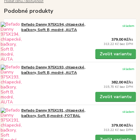
Hlídat cenu / dostupnost
Podobné produkty
Befado Danny 975X194, chlapecké,
skladem
bačkory, Soft B, modré, AUTA
379,00 Kč
/
ks
313,22 Kč
bez DPH
Zvolit variantu
Befado Danny 975X193, chlapecké,
skladem
bačkory, Soft B, modré, AUTA
382,00 Kč
/
ks
315,70 Kč
bez DPH
Zvolit variantu
Befado Danny 975X191, chlapecké,
skladem
bačkory, Soft B,modré, FOTBAL
379,00 Kč
/
ks
313,22 Kč
bez DPH
Zvolit variantu