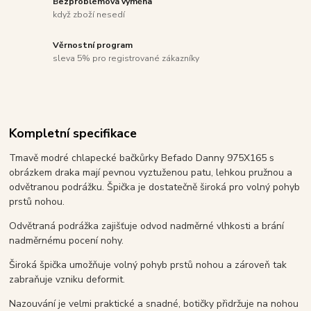
Bezproblémová výměna
když zboží nesedí
Věrnostní program
sleva 5% pro registrované zákazníky
Kompletní specifikace
Tmavě modré chlapecké bačkůrky Befado Danny 975X165 s
obrázkem draka mají pevnou vyztuženou patu, lehkou pružnou a
odvětranou podrážku. Špička je dostatečně široká pro volný pohyb
prstů nohou.
Odvětraná podrážka zajišťuje odvod nadměrné vlhkosti a brání
nadměrnému pocení nohy.
Široká špička umožňuje volný pohyb prstů nohou a zároveň tak
zabraňuje vzniku deformit.
Nazouvání je velmi praktické a snadné, botičky přidržuje na nohou