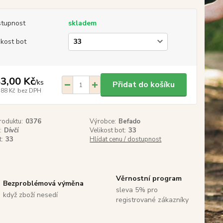
tupnost
skladem
ikost bot
3,00 Kč
/
ks
Přidat do košíku
,88 Kč
bez DPH
roduktu:
0376
Výrobce:
Befado
:
Dívčí
Velikost bot:
33
t:
33
Hlídat cenu / dostupnost
Věrnostní program
Bezproblémová výměna
sleva 5% pro
když zboží nesedí
registrované zákazníky