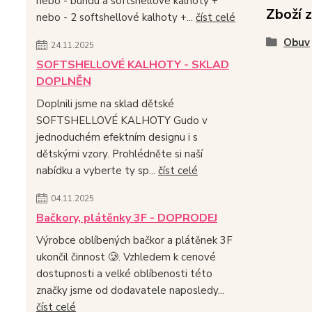
nebo - bundu a softshellové kalhoty +
Zboží 
nebo - 2 softshellové kalhoty +...
číst celé
Obuv
24.11.2025
SOFTSHELLOVÉ KALHOTY - SKLAD
DOPLNĚN
Doplnili jsme na sklad dětské
SOFTSHELLOVÉ KALHOTY Gudo v
jednoduchém efektním designu i s
dětskými vzory. Prohlédněte si naší
nabídku a vyberte ty sp...
číst celé
04.11.2025
Bačkory, plátěnky 3F - DOPRODEJ
Výrobce oblíbených bačkor a plátěnek 3F
ukončil činnost 🥲. Vzhledem k cenové
dostupnosti a velké oblíbenosti této
značky jsme od dodavatele naposledy...
číst celé