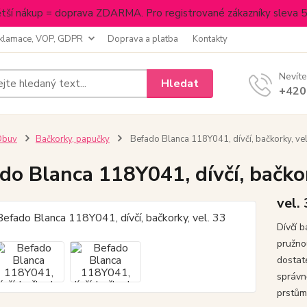
tší nákup = doprava ZDARMA. Pro registrované zákazníky sleva 
klamace, VOP, GDPR
Doprava a platba
Kontakty
Nevíte
Hledat
+420
Obuv
Bačkorky, papučky
Befado Blanca 118Y041, dívčí, bačkorky, vel
do Blanca 118Y041, dívčí, bačkor
vel.
Dívčí 
pružno
dostat
správn
prstům