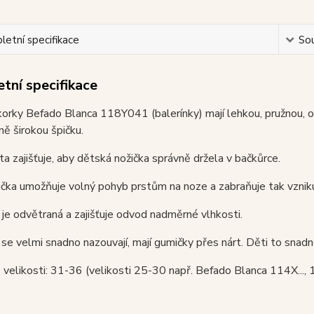
etní specifikace
Sou
tní specifikace
korky Befado Blanca 118Y041 (balerínky) mají lehkou, pružnou, 
ě širokou špičku.
a zajišťuje, aby dětská nožička správně držela v bačkůrce.
ička umožňuje volný pohyb prstům na noze a zabraňuje tak vznik
je odvětraná a zajišťuje odvod nadměrné vlhkosti.
se velmi snadno nazouvají, mají gumičky přes nárt. Děti to snad
velikosti: 31-36 (velikosti 25-30 např. Befado Blanca 114X...,