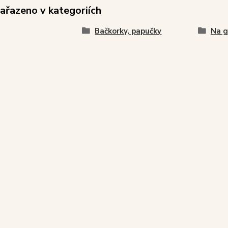
zařazeno v kategoriích
Bačkorky, papučky
Na 