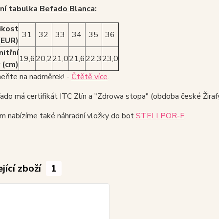
ní tabulka
Befado Blanca
:
ikost
31
32
33
34
35
36
(EUR)
nitřní
19,6
20,2
21,0
21,6
22,3
23,0
 (cm)
ňte na nadměrek! -
Čtětě více
.
do má certifikát ITC Zlín a "Zdrowa stopa" (obdoba české Žirafy
m nabízíme také náhradní vložky do bot
STELLPOR-F
.
jící zboží
1