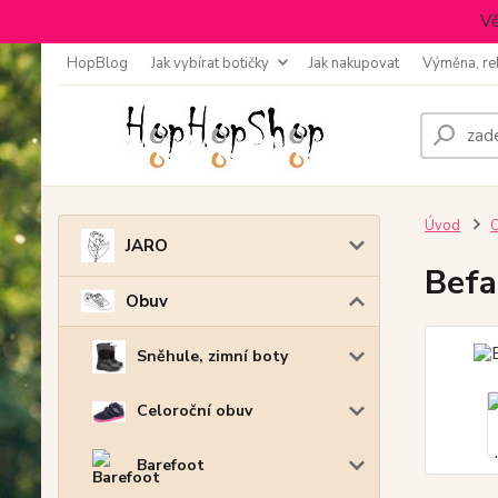
Vě
HopBlog
Jak vybírat botičky
Jak nakupovat
Výměna, re
Úvod
JARO
Befa
Obuv
Sněhule, zimní boty
Celoroční obuv
Barefoot