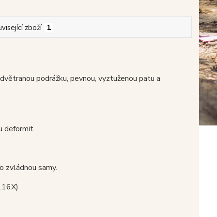
visející zboží
1
odvětranou podrážku, pevnou, vyztuženou patu a
u deformit.
no zvládnou samy.
 116X)