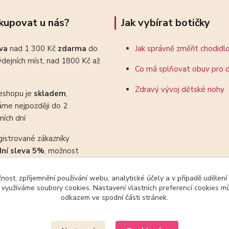
kupovat u nás?
Jak vybírat botičky
ava
nad 1 300 Kč
zdarma
do
Jak správně změřit chodidl
dejních míst, nad 1800 Kč až
Co má splňovat obuv pro d
Zdravý vývoj dětské nohy
eshopu je
skladem
,
áme nejpozději do 2
ních dní
gistrované zákazníky
dní sleva 5%
, možnost
ovat se slevovými kupony
čnost, zpříjemnění používání webu, analytické účely a v případě udělení
y využíváme soubory cookies. Nastavení vlastních preferencí cookies mů
odkazem ve spodní části stránek.
Upravit sběr cookies.