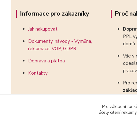
Informace pro zákazníky
Proč na
Jak nakupovat
Dopr
PPL vý
Dokumenty, návody - Výměna,
domů
reklamace, VOP, GDPR
Vše v 
Doprava a platba
odesíl
pracov
Kontakty
Pro re
zákla
kombin
Pro základní funk
účely cílení reklam