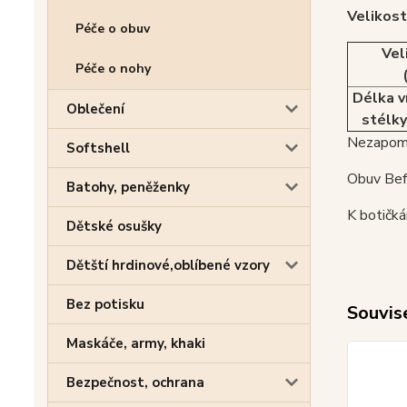
Velikost
Péče o obuv
Vel
Péče o nohy
Délka v
Oblečení
stélky
Nezapome
Softshell
Obuv Befa
Batohy, peněženky
K botičká
Dětské osušky
Dětští hrdinové,oblíbené vzory
Bez potisku
Souvise
Maskáče, army, khaki
Bezpečnost, ochrana