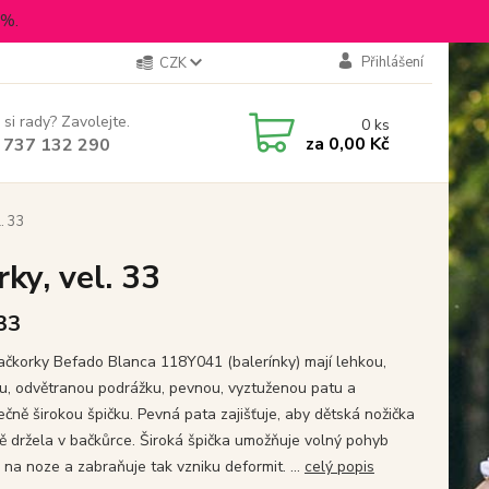
5%.
Přihlášení
CZK
 si rady? Zavolejte.
0
ks
za
0,00 Kč
 737 132 290
. 33
ky, vel. 33
 33
bačkorky Befado Blanca 118Y041 (balerínky) mají lehkou,
u, odvětranou podrážku, pevnou, vyztuženou patu a
ečně širokou špičku. Pevná pata zajišťuje, aby dětská nožička
ě držela v bačkůrce. Široká špička umožňuje volný pohyb
 na noze a zabraňuje tak vzniku deformit. ...
celý popis