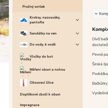
Pružný svršek
Kompl
Kroksy, nazouváky,
pantofle
Komple
Sandálky na ven
Dívčí bač
dostatečn
Do vody, k vodě
Pevná pat
Vložky do bot
Široká šp
Měření obuvi a nohou
Podrážka 
Obouvací lžíce
Bačkůrky 
Vyráběné 
Doplňkové zboží k obuvi
Impregnace