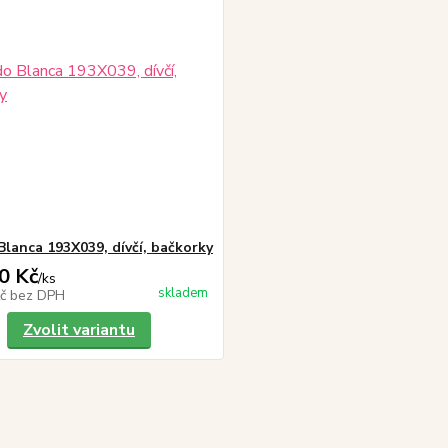
Blanca 193X039, dívčí, bačkorky
0 Kč
/
ks
skladem
Kč
bez DPH
Zvolit variantu