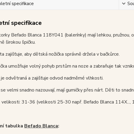
etní specifikace
Sou
tní specifikace
korky Befado Blanca 118Y041 (balerínky) mají lehkou, pružnou, 
ě širokou špičku.
a zajišťuje, aby dětská nožička správně držela v bačkůrce.
ička umožňuje volný pohyb prstům na noze a zabraňuje tak vznik
je odvětraná a zajišťuje odvod nadměrné vlhkosti.
se velmi snadno nazouvají, mají gumičky přes nárt. Děti to snad
velikosti: 31-36 (velikosti 25-30 např. Befado Blanca 114X...,
ní tabulka
Befado Blanca
: