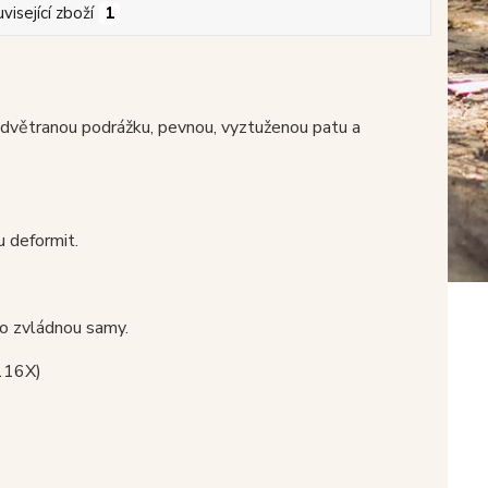
visející zboží
1
odvětranou podrážku, pevnou, vyztuženou patu a
u deformit.
no zvládnou samy.
 116X)