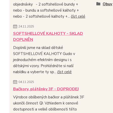
Obuv
objednávky - 2 softshellové bundy +
nebo - bundu a softshellové kalhoty +
nebo - 2 softshellové kalhoty +...
číst celé
24.11.2025
SOFTSHELLOVÉ KALHOTY - SKLAD
DOPLNĚN
Doplnili jsme na sklad dětské
SOFTSHELLOVÉ KALHOTY Gudo v
jednoduchém efektním designu i s
dětskými vzory. Prohlédněte si naší
nabídku a vyberte ty sp...
číst celé
04.11.2025
Bačkory, plátěnky 3F - DOPRODEJ
Výrobce oblíbených bačkor a plátěnek 3F
ukončil činnost 🥲. Vzhledem k cenové
dostupnosti a velké oblíbenosti této