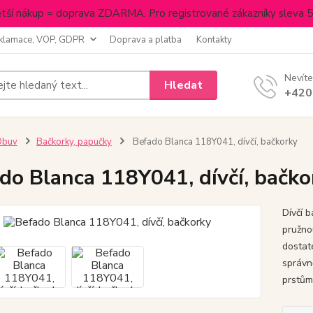
tší nákup = doprava ZDARMA. Pro registrované zákazníky sleva 
klamace, VOP, GDPR
Doprava a platba
Kontakty
Nevíte
Hledat
+420
Obuv
Bačkorky, papučky
Befado Blanca 118Y041, dívčí, bačkorky
do Blanca 118Y041, dívčí, bačko
Dívčí 
pružno
dostat
správn
prstům