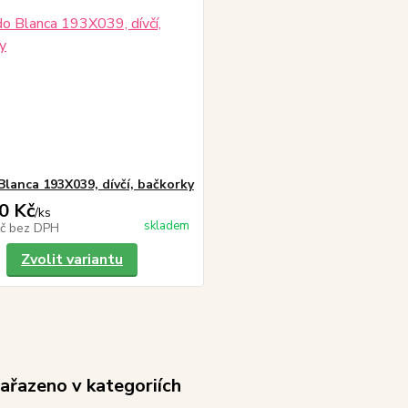
Blanca 193X039, dívčí, bačkorky
0 Kč
/
ks
skladem
Kč
bez DPH
Zvolit variantu
zařazeno v kategoriích