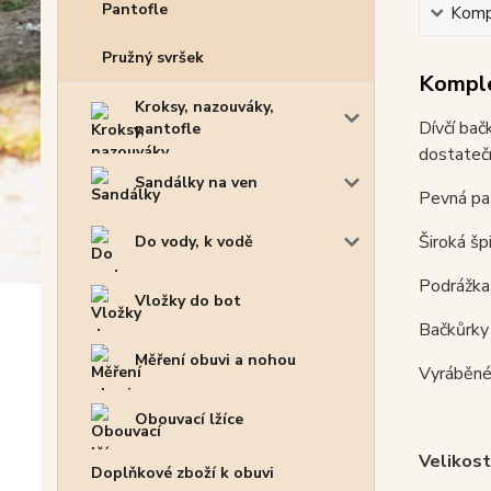
Pantofle
Kompl
Pružný svršek
Komple
Kroksy, nazouváky,
Dívčí bač
pantofle
dostatečn
Sandálky na ven
Pevná pat
Široká šp
Do vody, k vodě
Podrážka 
Vložky do bot
Bačkůrky 
Měření obuvi a nohou
Vyráběné 
Obouvací lžíce
Velikost
Doplňkové zboží k obuvi