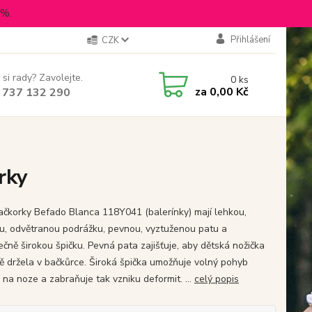
5%.
Přihlášení
CZK
 si rady? Zavolejte.
0
ks
za
0,00 Kč
 737 132 290
rky
bačkorky Befado Blanca 118Y041 (balerínky) mají lehkou,
u, odvětranou podrážku, pevnou, vyztuženou patu a
ečně širokou špičku. Pevná pata zajišťuje, aby dětská nožička
ě držela v bačkůrce. Široká špička umožňuje volný pohyb
 na noze a zabraňuje tak vzniku deformit. ...
celý popis