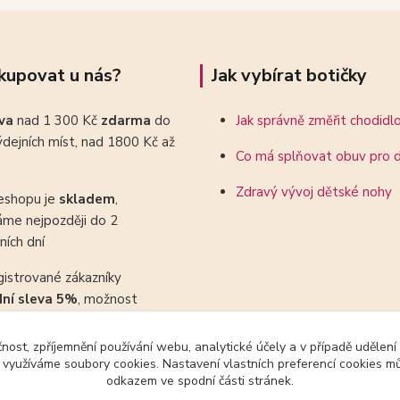
kupovat u nás?
Jak vybírat botičky
ava
nad 1 300 Kč
zdarma
do
Jak správně změřit chodidl
dejních míst, nad 1800 Kč až
Co má splňovat obuv pro d
Zdravý vývoj dětské nohy
eshopu je
skladem
,
áme nejpozději do 2
ních dní
gistrované zákazníky
dní sleva 5%
, možnost
ovat se slevovými kupony
čnost, zpříjemnění používání webu, analytické účely a v případě udělení
y využíváme soubory cookies. Nastavení vlastních preferencí cookies mů
odkazem ve spodní části stránek.