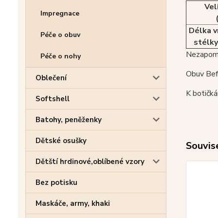
Vel
Impregnace
Délka v
Péče o obuv
stélky
Nezapome
Péče o nohy
Obuv Befa
Oblečení
K botičká
Softshell
Batohy, peněženky
Dětské osušky
Souvise
Dětští hrdinové,oblíbené vzory
Bez potisku
Maskáče, army, khaki