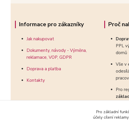
Informace pro zákazníky
Proč na
Jak nakupovat
Dopr
PPL vý
Dokumenty, návody - Výměna,
domů
reklamace, VOP, GDPR
Vše v 
Doprava a platba
odesíl
pracov
Kontakty
Pro re
zákla
kombin
Pro základní funk
účely cílení reklam