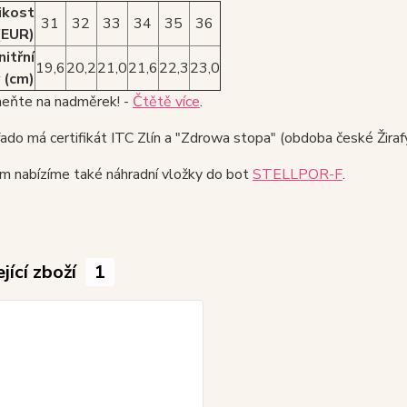
ikost
31
32
33
34
35
36
(EUR)
nitřní
19,6
20,2
21,0
21,6
22,3
23,0
 (cm)
ňte na nadměrek! -
Čtětě více
.
do má certifikát ITC Zlín a "Zdrowa stopa" (obdoba české Žirafy
m nabízíme také náhradní vložky do bot
STELLPOR-F
.
jící zboží
1