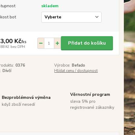
tupnost
skladem
ikost bot
3,00 Kč
/
ks
Přidat do košíku
,88 Kč
bez DPH
roduktu:
0376
Výrobce:
Befado
:
Dívčí
Hlídat cenu / dostupnost
Věrnostní program
Bezproblémová výměna
sleva 5% pro
když zboží nesedí
registrované zákazníky