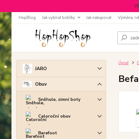
Vě
HopBlog
Jak vybírat botičky
Jak nakupovat
Výměna, re
Úvod
JARO
Befa
Obuv
Sněhule, zimní boty
Celoroční obuv
Barefoot