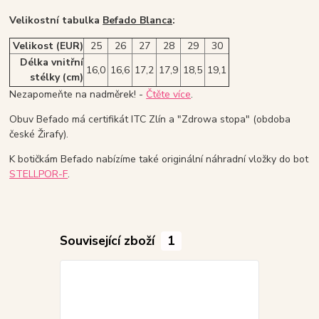
Velikostní tabulka
Befado Blanca
:
Velikost (EUR)
25
26
27
28
29
30
Délka vnitřní
16,0
16,6
17,2
17,9
18,5
19,1
stélky (cm)
Nezapomeňte na nadměrek! -
Čtěte více
.
Obuv Befado má certifikát ITC Zlín a "Zdrowa stopa" (obdoba
české Žirafy).
K botičkám Befado nabízíme také originální náhradní vložky do bot
STELLPOR-F
.
Související zboží
1