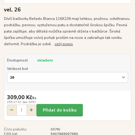
vel. 26
Dívčí bačkorky Befado Blanca 116X236 mají lehkou, pružnou, odvětranou
podrážku, pevnou, vyztuženou patu a dostatečně širokou špičku. Pevná
pata zajišťuje, aby dětská nožička správně držela v bačkůrce. Široká
špička umožňuje volný pohyb prstům na noze a zabraňuje tak vzniku
deformit. Podrážka je odvě...
celý popis
Dostupnost
skladem
Velikost bot
309,00 Kč
/
ks
255,37 Kč
bez DPH
Přidat do košíku
Číslo produktu:
0376r
EAN kód:
5907669007980