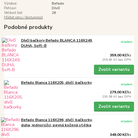
Výrobce:
Befado
Pohlaví:
Dívčí
Velikost bot:
26
Hlídat cenu / dostupnost
Podobné produkty
Dívčí bačkory Befado BLANCA 116X249,
skladem
DUHA, Soft-B
359,00 Kč
/
ks
296,69 Kč
bez DPH
Zvolit variantu
Befado Blanca 116X205, dívčí, bačkorky
skladem
279,00 Kč
/
ks
230,58 Kč
bez DPH
Zvolit variantu
Befado Blanca 116X296, dívčí, bačkorky,
skladem
duha, jednorožci, pevná kožená stélka
349,00 Kč
/
ks