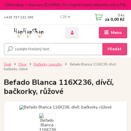
Větší nákup = doprava ZDARMA. Pro registrované zákazníky sleva 5%.
0
ks
CZK
+420 737 132 290
za
0,00 Kč
Menu
Hledat
Úvod
Obuv
Bačkorky, papučky
Befado Blanca 116X236, dívčí,
bačkorky, růžové
Befado Blanca 116X236, dívčí,
bačkorky, růžové