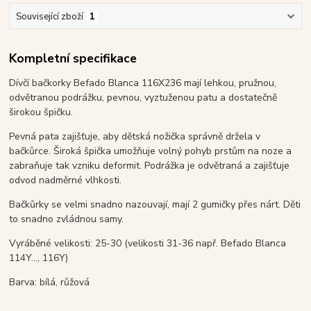
Související zboží
1
Kompletní specifikace
Dívčí bačkorky Befado Blanca 116X236 mají lehkou, pružnou,
odvětranou podrážku, pevnou, vyztuženou patu a dostatečně
širokou špičku.
Pevná pata zajišťuje, aby dětská nožička správně držela v
bačkůrce. Široká špička umožňuje volný pohyb prstům na noze a
zabraňuje tak vzniku deformit. Podrážka je odvětraná a zajišťuje
odvod nadměrné vlhkosti.
Bačkůrky se velmi snadno nazouvají, mají 2 gumičky přes nárt. Děti
to snadno zvládnou samy.
Vyráběné velikosti: 25-30 (velikosti 31-36 např. Befado Blanca
114Y..., 116Y)
Barva: bílá, růžová