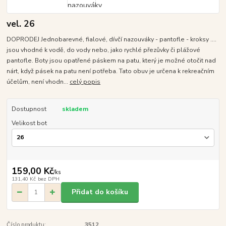
vel. 26
DOPRODEJ Jednobarevné, fialové, dívčí nazouváky - pantofle - kroksy ....
jsou vhodné k vodě, do vody nebo, jako rychlé přezůvky či plážové
pantofle. Boty jsou opatřené páskem na patu, který je možné otočit nad
nárt, když pásek na patu není potřeba. Tato obuv je určena k rekreačním
účelům, není vhodn...
celý popis
Dostupnost
skladem
Velikost bot
159,00 Kč
/
ks
131,40 Kč
bez DPH
Přidat do košíku
Číslo produktu:
3512