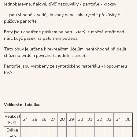
Jednobarevné, fialové, dívčí nazouváky - pantofle - kroksy
.... jsou vhodné k vodě, do vody nebo, jako rychlé přezůvky či
plážové pantofle.
Boty jsou opatřené páskem na patu, který je možné otočit nad
nárt, když pásek na patu není potřeba.
Tato obuv je určena k rekreačním účelům, není vhodná při delší
chůzi na tvrdém povrchu (chodník, silnice).
Pantofle jsou vyrobeny ze syntetického materiálu - kopolymeru
EVA.
Velikostní tabulka:
Velikost
24
25
26
27
28
29
30
31
32
33
34
35
EUR
Délka
vnitřní