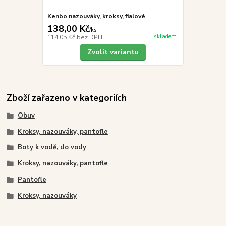
Kenbo nazouváky, kroksy, fialové
138,00 Kč
/
ks
skladem
114,05 Kč
bez DPH
Zvolit variantu
Zboží zařazeno v kategoriích
Obuv
Kroksy, nazouváky, pantofle
Boty k vodě, do vody
Kroksy, nazouváky, pantofle
Pantofle
Kroksy, nazouváky