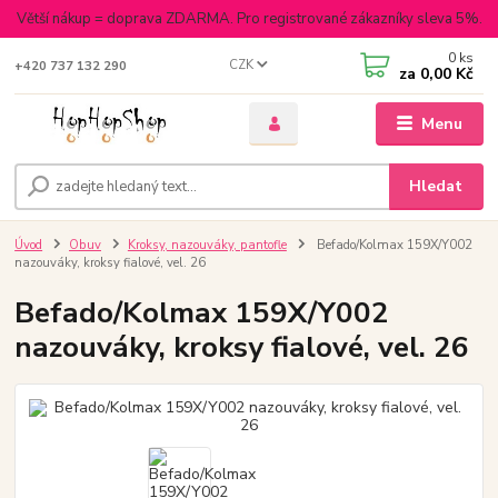
Větší nákup = doprava ZDARMA. Pro registrované zákazníky sleva 5%.
0
ks
CZK
+420 737 132 290
za
0,00 Kč
Menu
Hledat
Úvod
Obuv
Kroksy, nazouváky, pantofle
Befado/Kolmax 159X/Y002
nazouváky, kroksy fialové, vel. 26
Befado/Kolmax 159X/Y002
nazouváky, kroksy fialové, vel. 26