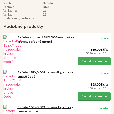
Výrobce:
Befado
Pohlaví:
Dívčí
Velikost bot:
26
Velikost:
26
Hlídat cenu / dostupnost
Podobné produkty
Befado/Kolmax 159X/Y008 nazouváky,
skladem
kroksy, středně modrá
189,00 Kč
/
ks
156,20 Kč
bez DPH
Zvolit variantu
Befado 159X/Y004 nazouváky, kroksy
skladem
tmavě šedé
139,00 Kč
/
ks
114,88 Kč
bez DPH
Zvolit variantu
Befado 159X/Y003 nazouváky, kroksy
skladem
tmavě modré