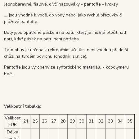
Jednobarevné, fialové, dívčí nazouváky - pantofle - kroksy
.... jsou vhodné k vodě, do vody nebo, jako rychlé přezůvky či
plážové pantofle.
Boty jsou opatřené páskem na patu, který je možné otočit nad
nárt, když pásek na patu není potřeba.
Tato obuv je určena k rekreačním účelům, není vhodná při delší
chůzi na tvrdém povrchu (chodník, silnice).
Pantofle jsou vyrobeny ze syntetického materiálu - kopolymeru
EVA.
Velikostní tabulka:
Velikost
24
25
26
27
28
29
30
31
32
33
34
35
EUR
Délka
vnitřní