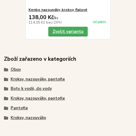
Kenbo nazouváky, kroksy, fialové
138,00 Kč
/
ks
skladem
114,05 Kč
bez DPH
Zvolit variantu
Zboží zařazeno v kategoriích
Obuv
Kroksy, nazouváky, pantofle
Boty k vodě, do vody
Kroksy, nazouváky, pantofle
Pantofle
Kroksy, nazouváky