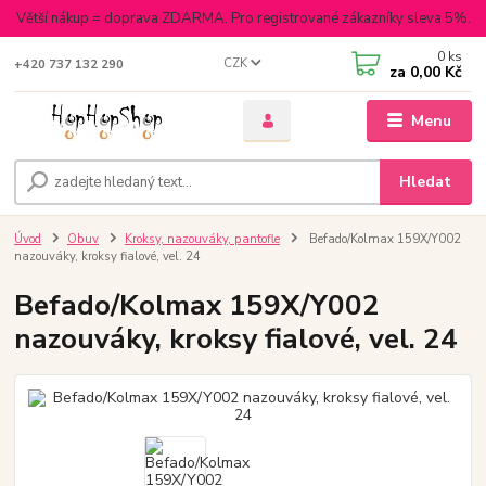
Větší nákup = doprava ZDARMA. Pro registrované zákazníky sleva 5%.
0
ks
CZK
+420 737 132 290
za
0,00 Kč
Menu
Hledat
Úvod
Obuv
Kroksy, nazouváky, pantofle
Befado/Kolmax 159X/Y002
nazouváky, kroksy fialové, vel. 24
Befado/Kolmax 159X/Y002
nazouváky, kroksy fialové, vel. 24