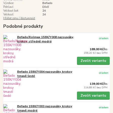
Výrobce:
Befado
Pohlaví:
Dívčí
Velikost bot:
24
Velikost:
24
Hlídat cenu / dostupnost
Podobné produkty
Befado/Kolmax 159X/Y008 nazouváky,
skladem
kroksy, středně modrá
189,00 Kč
/
ks
156,20 Kč
bez DPH
Zvolit variantu
Befado 159X/Y004 nazouváky, kroksy
skladem
tmavě šedé
139,00 Kč
/
ks
114,88 Kč
bez DPH
Zvolit variantu
Befado 159X/Y003 nazouváky, kroksy
skladem
tmavě modré