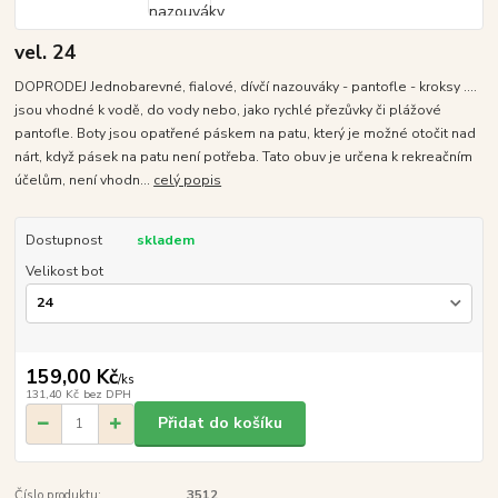
vel. 24
DOPRODEJ Jednobarevné, fialové, dívčí nazouváky - pantofle - kroksy ....
jsou vhodné k vodě, do vody nebo, jako rychlé přezůvky či plážové
pantofle. Boty jsou opatřené páskem na patu, který je možné otočit nad
nárt, když pásek na patu není potřeba. Tato obuv je určena k rekreačním
účelům, není vhodn...
celý popis
Dostupnost
skladem
Velikost bot
159,00 Kč
/
ks
131,40 Kč
bez DPH
Přidat do košíku
Číslo produktu:
3512