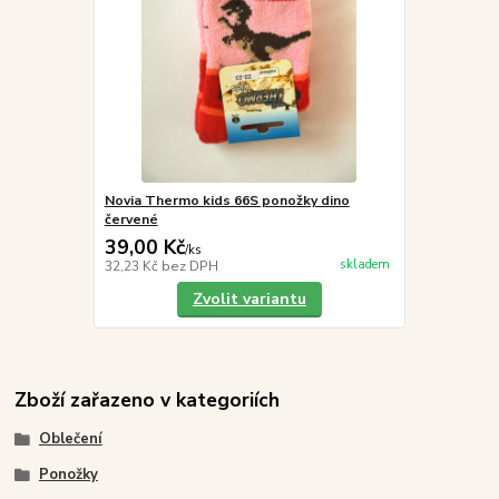
Novia Thermo kids 66S ponožky dino
červené
39,00 Kč
/
ks
skladem
32,23 Kč
bez DPH
Zvolit variantu
Zboží zařazeno v kategoriích
Oblečení
Ponožky