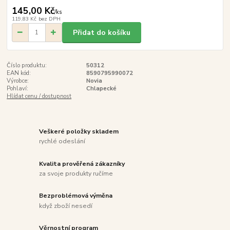
145,00 Kč
/
ks
119,83 Kč
bez DPH
Přidat do košíku
Číslo produktu:
50312
EAN kód:
8590795990072
Výrobce:
Novia
Pohlaví:
Chlapecké
Hlídat cenu / dostupnost
Veškeré položky skladem
rychlé odeslání
Kvalita prověřená zákazníky
za svoje produkty ručíme
Bezproblémová výměna
když zboží nesedí
Věrnostní program