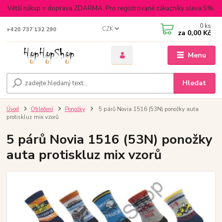
Větší nákup = doprava ZDARMA. Pro registrované zákazníky sleva 5%.
0
ks
CZK
+420 737 132 290
za
0,00 Kč
Menu
Hledat
Úvod
Oblečení
Ponožky
5 párů Novia 1516 (53N) ponožky auta
protiskluz mix vzorů
5 párů Novia 1516 (53N) ponožky
auta protiskluz mix vzorů