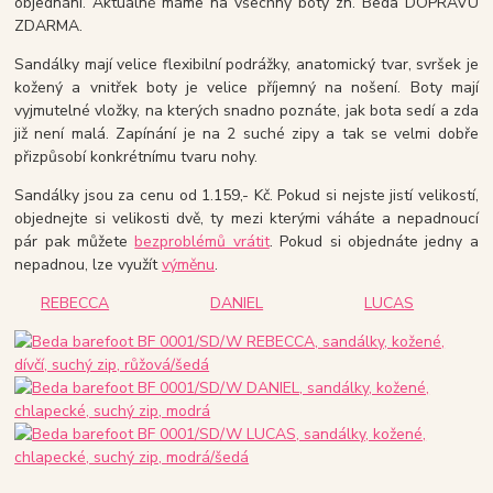
objednání. Aktuálně máme na všechny boty zn. Beda DOPRAVU
ZDARMA.
Sandálky mají velice flexibilní podrážky, anatomický tvar, svršek je
kožený a vnitřek boty je velice příjemný na nošení. Boty mají
vyjmutelné vložky, na kterých snadno poznáte, jak bota sedí a zda
již není malá. Zapínání je na 2 suché zipy a tak se velmi dobře
přizpůsobí konkrétnímu tvaru nohy.
Sandálky jsou za cenu od 1.159,- Kč. Pokud si nejste jistí velikostí,
objednejte si velikosti dvě, ty mezi kterými váháte a nepadnoucí
pár pak můžete
bezproblémů vrátit
. Pokud si objednáte jedny a
nepadnou, lze využít
výměnu
.
REBECCA
DANIEL
LUCAS