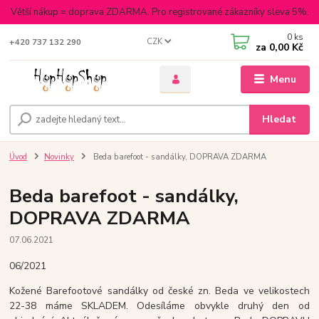
Větší nákup = doprava ZDARMA. Pro registrované zákazníky sleva 5%.
0
ks
CZK
+420 737 132 290
za
0,00 Kč
Menu
Hledat
Úvod
Novinky
Beda barefoot - sandálky, DOPRAVA ZDARMA
Beda barefoot - sandálky,
DOPRAVA ZDARMA
07.06.2021
06/2021
Kožené Barefootové sandálky od české zn. Beda ve velikostech
22-38 máme SKLADEM. Odesíláme obvykle druhý den od