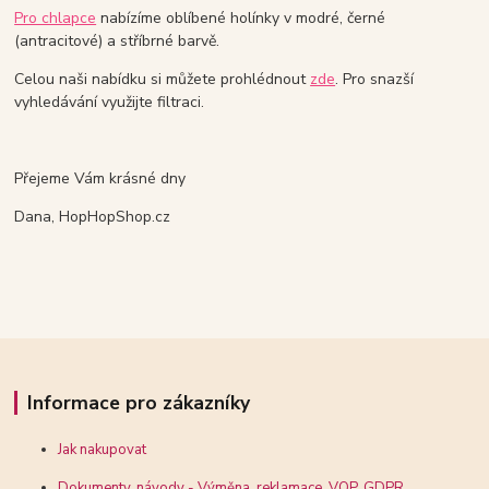
Pro chlapce
nabízíme oblíbené holínky v modré, černé
(antracitové) a stříbrné barvě.
Celou naši nabídku si můžete prohlédnout
zde
. Pro snazší
vyhledávání využijte filtraci.
Přejeme Vám krásné dny
Dana, HopHopShop.cz
Informace pro zákazníky
Jak nakupovat
Dokumenty, návody - Výměna, reklamace, VOP, GDPR