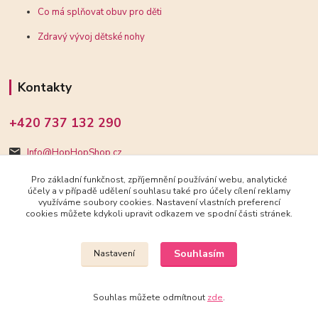
Co má splňovat obuv pro děti
Zdravý vývoj dětské nohy
Kontakty
+420 737 132 290
Info@HopHopShop.cz
Pro základní funkčnost, zpříjemnění používání webu, analytické
účely a v případě udělení souhlasu také pro účely cílení reklamy
využíváme soubory cookies. Nastavení vlastních preferencí
cookies můžete kdykoli upravit odkazem ve spodní části stránek.
Upravit sběr cookies.
Souhlasím
Nastavení
2018-2025 HopHopShop.cz
Souhlas můžete odmítnout
zde
.
Vytvořeno na
Eshop-rychle.cz