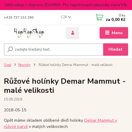
Větší nákup = doprava ZDARMA. Pro registrované zákazníky sleva 5%.
0
ks
CZK
+420 737 132 290
za
0,00 Kč
Menu
Hledat
Úvod
Novinky
Růžové holínky Demar Mammut - malé velikosti
Růžové holínky Demar Mammut -
malé velikosti
15.05.2018
2018-05-15
Opět máme skladem oblíbené dívčí holinky
Demar Mammut v
růžové barvě
v malých velikostech.