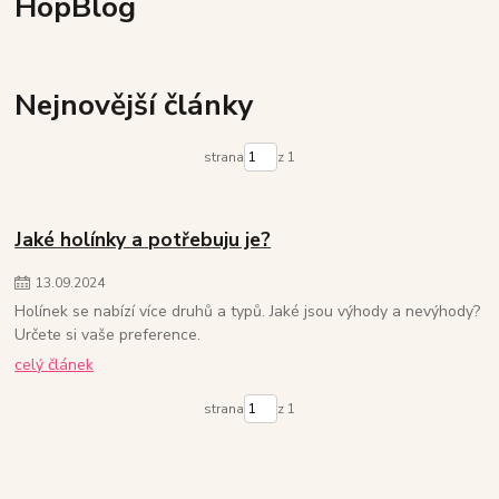
HopBlog
Nejnovější články
strana
z 1
Jaké holínky a potřebuju je?
13
.
09
.
2024
Holínek se nabízí více druhů a typů. Jaké jsou výhody a nevýhody?
Určete si vaše preference.
celý článek
strana
z 1