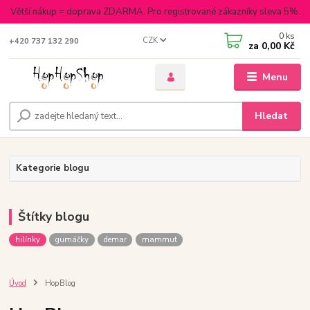
Větší nákup = doprava ZDARMA. Pro registrované zákazníky sleva 5%.
0
ks
CZK
+420 737 132 290
za
0,00 Kč
Menu
Hledat
Kategorie blogu
Štítky blogu
hilínky
gumáčky
demar
mammut
Úvod
HopBlog