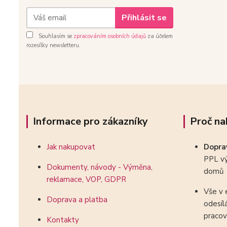
Přihlásit se
Souhlasím se
zpracováním osobních údajů
za účelem
rozesílky newsletteru.
Informace pro zákazníky
Proč na
Jak nakupovat
Dopr
PPL vý
Dokumenty, návody - Výměna,
domů
reklamace, VOP, GDPR
Vše v 
Doprava a platba
odesíl
pracov
Kontakty