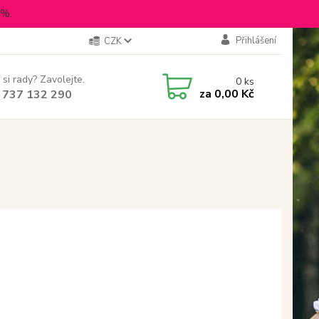
5%.
Přihlášení
CZK
 si rady? Zavolejte.
0
ks
za
0,00 Kč
 737 132 290