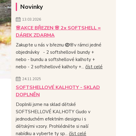
Novinky
13.03.2026
🌸AKCE BŘEZEN 🌸 2x SOFTSHELL =
DÁREK ZDARMA
Zakupte u nás v březnu 🪺🌸v rámci jedné
objednávky - 2 softshellové bundy +
nebo - bundu a softshellové kalhoty +
nebo - 2 softshellové kalhoty +...
číst celé
24.11.2025
SOFTSHELLOVÉ KALHOTY - SKLAD
DOPLNĚN
Doplnili jsme na sklad dětské
SOFTSHELLOVÉ KALHOTY Gudo v
jednoduchém efektním designu i s
dětskými vzory. Prohlédněte si naší
nabídku a vyberte ty sp...
číst celé