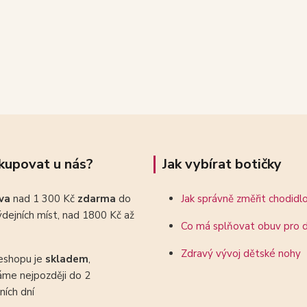
kupovat u nás?
Jak vybírat botičky
ava
nad 1 300 Kč
zdarma
do
Jak správně změřit chodidl
dejních míst, nad 1800 Kč až
Co má splňovat obuv pro d
Zdravý vývoj dětské nohy
eshopu je
skladem
,
áme nejpozději do 2
ních dní