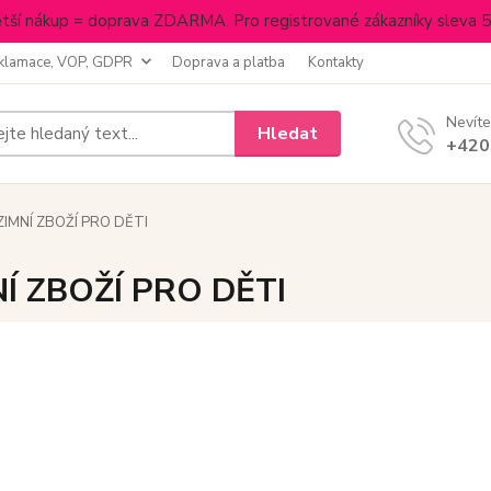
tší nákup = doprava ZDARMA. Pro registrované zákazníky sleva 
klamace, VOP, GDPR
Doprava a platba
Kontakty
Nevíte
Hledat
+420
ZIMNÍ ZBOŽÍ PRO DĚTI
Í ZBOŽÍ PRO DĚTI