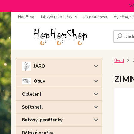
Vě
HopBlog
Jak vybírat botičky
Jak nakupovat
Výměna, re
Úvod
JARO
ZIMN
Obuv
Oblečení
Softshell
Batohy, peněženky
Dětské osušky