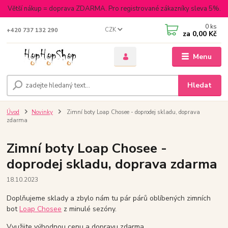
Větší nákup = doprava ZDARMA. Pro registrované zákazníky sleva 5%.
0
ks
CZK
+420 737 132 290
za
0,00 Kč
Menu
Hledat
Úvod
Novinky
Zimní boty Loap Chosee - doprodej skladu, doprava
zdarma
Zimní boty Loap Chosee -
doprodej skladu, doprava zdarma
18.10.2023
Doplňujeme sklady a zbylo nám tu pár párů oblíbených zimních
bot
Loap Chosee
z minulé sezóny.
Využijte výhodnou cenu a dopravu zdarma.