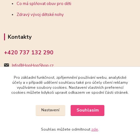
Co má splňovat obuv pro děti
Zdravý vývoj dětské nohy
Kontakty
+420 737 132 290
Info@HopHopShop.cz
Pro základní funkčnost, zpříjemnění používání webu, analytické
účely a v případě udělení souhlasu také pro účely cílení reklamy
využíváme soubory cookies. Nastavení vlastních preferencí
cookies můžete kdykoli upravit odkazem ve spodní části stránek.
Upravit sběr cookies.
Souhlasím
Nastavení
2018-2025 HopHopShop.cz
Souhlas můžete odmítnout
zde
.
Vytvořeno na
Eshop-rychle.cz