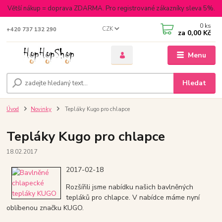
Větší nákup = doprava ZDARMA. Pro registrované zákazníky sleva 5%.
0
ks
CZK
+420 737 132 290
za
0,00 Kč
Menu
Hledat
Úvod
Novinky
Tepláky Kugo pro chlapce
Tepláky Kugo pro chlapce
18.02.2017
2017-02-18
Rozšířili jsme nabídku našich bavlněných
tepláků pro chlapce. V nabídce máme nyní
oblíbenou značku KUGO.