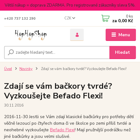
Větší nákup = doprava ZDARMA. Pro registrované zákazníky sleva 5%.
0
ks
CZK
+420 737 132 290
za
0,00 Kč
Menu
Hledat
Úvod
Novinky
Zdají se vám bačkory tvrdé? Vyzkoušejte Befado Flexi!
Zdají se vám bačkory tvrdé?
Vyzkoušejte Befado Flexi!
30.11.2016
2016-11-30 Jestli se Vám zdají klasické bačkůrky pro potřeby dětí
věčně lezoucí po čtyřech doma či ve školce po zemi příliš tvrdé a
neohebné vyzkoušejte
Befado Flexi
! Mají pružnější podrážku než
jiné bačkůrky a jsou velmi slušivé.