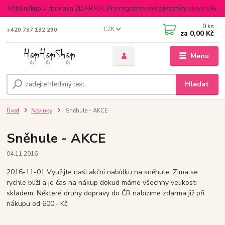
Větší nákup = doprava ZDARMA. Pro registrované zákazníky sleva 5%.
0
ks
CZK
+420 737 132 290
za
0,00 Kč
Menu
Hledat
Úvod
Novinky
Sněhule - AKCE
Sněhule - AKCE
04.11.2016
2016-11-01 Využijte naši akční nabídku na sněhule. Zima se
rychle blíží a je čas na nákup dokud máme všechny velikosti
skladem. Některé druhy dopravy do ČR nabízíme zdarma již při
nákupu od 600,- Kč.