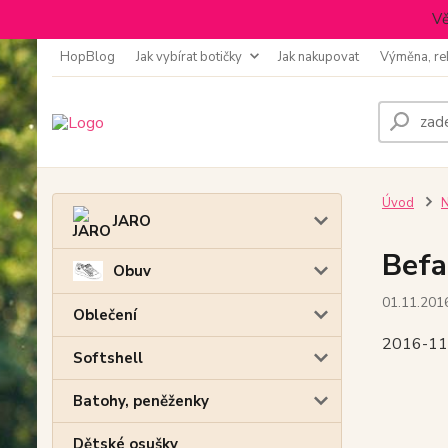
Vě
HopBlog
Jak vybírat botičky
Jak nakupovat
Výměna, re
Úvod
N
JARO
Befa
Obuv
01.11.201
Oblečení
2016-11-
Softshell
Batohy, peněženky
Dětské osušky