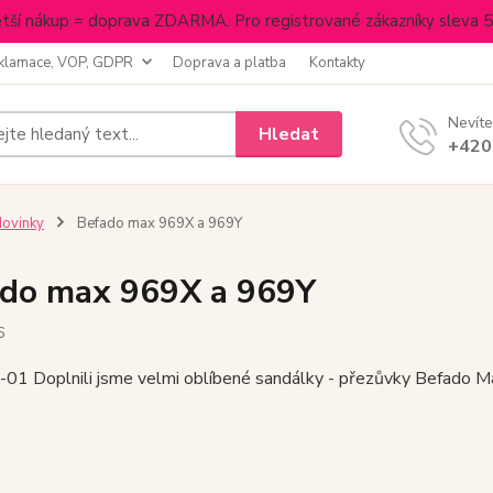
tší nákup = doprava ZDARMA. Pro registrované zákazníky sleva 
klamace, VOP, GDPR
Doprava a platba
Kontakty
Nevíte
Hledat
+420
ovinky
Befado max 969X a 969Y
do max 969X a 969Y
6
01 Doplnili jsme velmi oblíbené sandálky - přezůvky Befado Ma