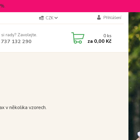
5%.
Přihlášení
CZK
 si rady? Zavolejte.
0
ks
za
0,00 Kč
 737 132 290
x v několika vzorech.