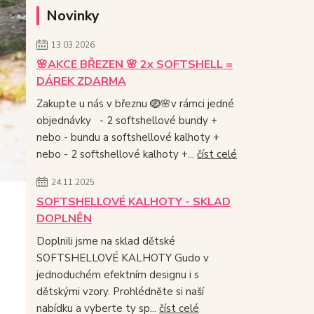
Novinky
13.03.2026
🌸AKCE BŘEZEN 🌸 2x SOFTSHELL =
DÁREK ZDARMA
Zakupte u nás v březnu 🪺🌸v rámci jedné
objednávky - 2 softshellové bundy +
nebo - bundu a softshellové kalhoty +
nebo - 2 softshellové kalhoty +...
číst celé
24.11.2025
SOFTSHELLOVÉ KALHOTY - SKLAD
DOPLNĚN
Doplnili jsme na sklad dětské
SOFTSHELLOVÉ KALHOTY Gudo v
jednoduchém efektním designu i s
dětskými vzory. Prohlédněte si naší
nabídku a vyberte ty sp...
číst celé