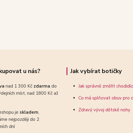
kupovat u nás?
Jak vybírat botičky
ava
nad 1 300 Kč
zdarma
do
Jak správně změřit chodidl
dejních míst, nad 1800 Kč až
Co má splňovat obuv pro d
Zdravý vývoj dětské nohy
eshopu je
skladem
,
áme nejpozději do 2
ních dní