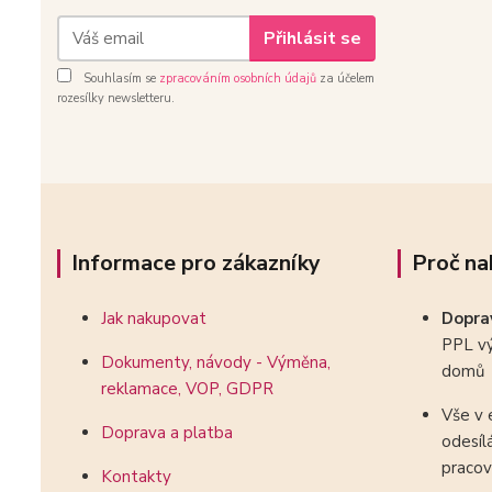
Přihlásit se
Souhlasím se
zpracováním osobních údajů
za účelem
rozesílky newsletteru.
Informace pro zákazníky
Proč na
Jak nakupovat
Dopr
PPL vý
Dokumenty, návody - Výměna,
domů
reklamace, VOP, GDPR
Vše v 
Doprava a platba
odesíl
pracov
Kontakty