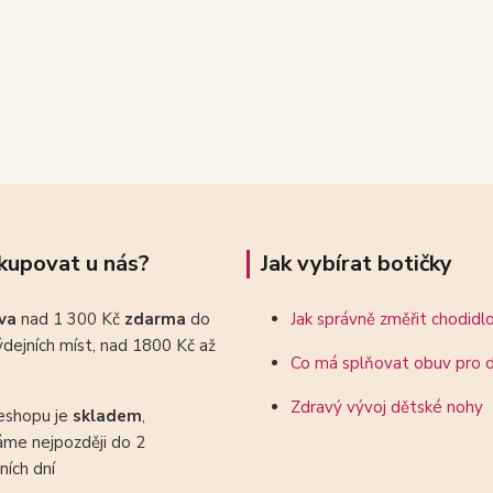
kupovat u nás?
Jak vybírat botičky
ava
nad 1 300 Kč
zdarma
do
Jak správně změřit chodidl
dejních míst, nad 1800 Kč až
Co má splňovat obuv pro d
Zdravý vývoj dětské nohy
eshopu je
skladem
,
áme nejpozději do 2
ních dní