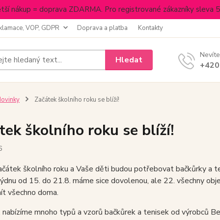
tší nákup = doprava ZDARMA. Pro registrované zákazníky sleva 
klamace, VOP, GDPR
Doprava a platba
Kontakty
Nevíte
Hledat
+420
ovinky
Začátek školního roku se blíží!
tek školního roku se blíží!
6
začátek školního roku a Vaše děti budou potřebovat bačkůrky a te
týdnu od 15. do 21.8. máme sice dovolenou, ale 22. všechny ob
ít všechno doma.
, nabízíme mnoho typů a vzorů bačkůrek a tenisek od výrobců Be