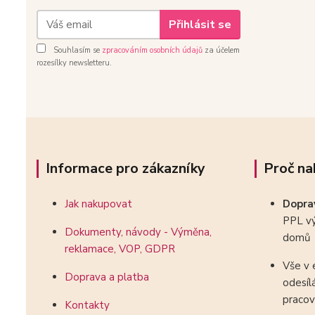
Přihlásit se
Souhlasím se
zpracováním osobních údajů
za účelem
rozesílky newsletteru.
Informace pro zákazníky
Proč na
Jak nakupovat
Dopr
PPL vý
Dokumenty, návody - Výměna,
domů
reklamace, VOP, GDPR
Vše v 
Doprava a platba
odesíl
pracov
Kontakty