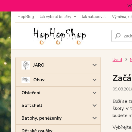
Vě
HopBlog
Jak vybírat botičky
Jak nakupovat
Výměna, re
Úvod
N
JARO
Začá
Obuv
09.08.201
Oblečení
Blíží se 
Softshell
školy. V 
budete m
Batohy, peněženky
Vybírejte
Dětské osušky