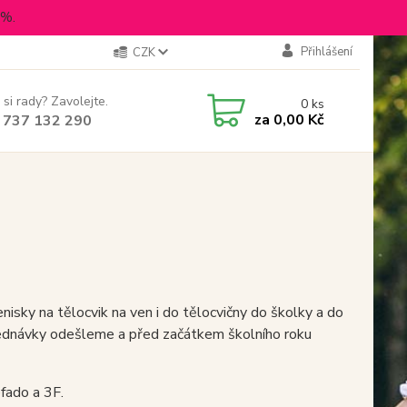
5%.
Přihlášení
CZK
 si rady? Zavolejte.
0
ks
za
0,00 Kč
 737 132 290
nisky na tělocvik na ven i do tělocvičny do školky a do
jednávky odešleme a před začátkem školního roku
fado a 3F.