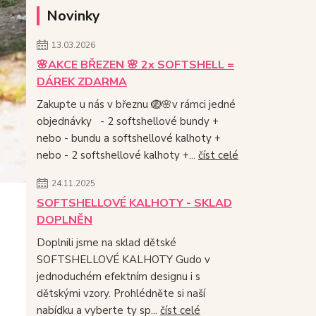
Novinky
13.03.2026
🌸AKCE BŘEZEN 🌸 2x SOFTSHELL =
DÁREK ZDARMA
Zakupte u nás v březnu 🪺🌸v rámci jedné
objednávky - 2 softshellové bundy +
nebo - bundu a softshellové kalhoty +
nebo - 2 softshellové kalhoty +...
číst celé
24.11.2025
SOFTSHELLOVÉ KALHOTY - SKLAD
DOPLNĚN
Doplnili jsme na sklad dětské
SOFTSHELLOVÉ KALHOTY Gudo v
jednoduchém efektním designu i s
dětskými vzory. Prohlédněte si naší
nabídku a vyberte ty sp...
číst celé