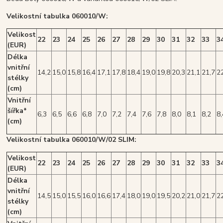
Velikostní tabulka 060010/W:
Velikost
22
23
24
25
26
27
28
29
30
31
32
33
3
(EUR)
Délka
vnitřní
14,2
15,0
15,8
16,4
17,1
17,8
18,4
19,0
19,8
20,3
21,1
21,7
2
stélky
(cm)
Vnitřní
šířka*
6,3
6,5
6,6
6,8
7,0
7,2
7,4
7,6
7,8
8,0
8,1
8,2
8,
(cm)
Velikostní tabulka 060010/W/02 SLIM:
Velikost
22
23
24
25
26
27
28
29
30
31
32
33
3
(EUR)
Délka
vnitřní
14,5
15,0
15,5
16,0
16,6
17,4
18,0
19,0
19,5
20,2
21,0
21,7
2
stélky
(cm)