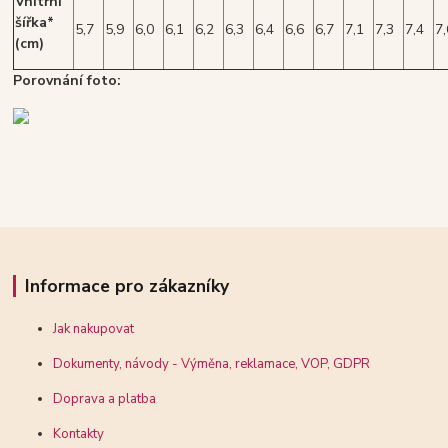
Vnitřní
šířka*
5,7
5,9
6,0
6,1
6,2
6,3
6,4
6,6
6,7
7,1
7,3
7,4
7,
(cm)
Porovnání foto:
Informace pro zákazníky
Jak nakupovat
Dokumenty, návody - Výměna, reklamace, VOP, GDPR
Doprava a platba
Kontakty