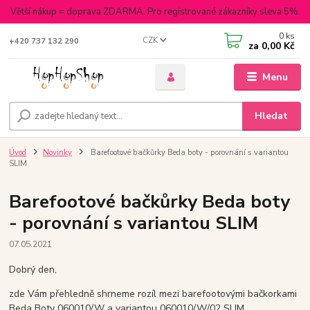
Větší nákup = doprava ZDARMA. Pro registrované zákazníky sleva 5%.
0
ks
CZK
+420 737 132 290
za
0,00 Kč
Menu
Hledat
Úvod
Novinky
Barefootové bačkůrky Beda boty - porovnání s variantou
SLIM
Barefootové bačkůrky Beda boty
- porovnání s variantou SLIM
07.05.2021
Dobrý den,
zde Vám přehledně shrneme rozíl mezi barefootovými bačkorkami
Beda Boty 060010/W a variantou 060010/W/02 SLIM.