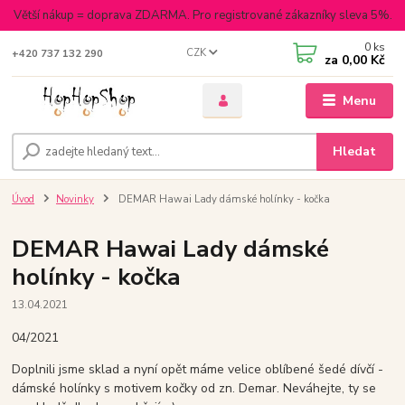
Větší nákup = doprava ZDARMA. Pro registrované zákazníky sleva 5%.
0
ks
CZK
+420 737 132 290
za
0,00 Kč
Menu
Hledat
Úvod
Novinky
DEMAR Hawai Lady dámské holínky - kočka
DEMAR Hawai Lady dámské
holínky - kočka
13.04.2021
04/2021
Doplnili jsme sklad a nyní opět máme velice oblíbené šedé dívčí -
dámské holínky s motivem kočky od zn. Demar. Neváhejte, ty se