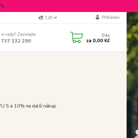
5%.
Přihlášení
CZK
 si rady? Zavolejte.
0
ks
za
0,00 Kč
 737 132 290
5 a 10% na další nákup.