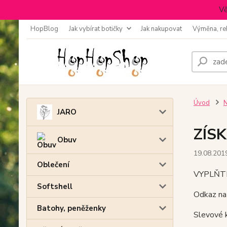
Vě
HopBlog
Jak vybírat botičky
Jak nakupovat
Výměna, re
Úvod
N
JARO
ZÍS
Obuv
19.08.201
Oblečení
VYPLŇTE 
Softshell
Odkaz na 
Batohy, peněženky
Slevové 