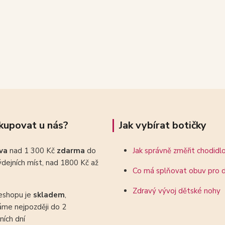
kupovat u nás?
Jak vybírat botičky
ava
nad 1 300 Kč
zdarma
do
Jak správně změřit chodidl
dejních míst, nad 1800 Kč až
Co má splňovat obuv pro d
Zdravý vývoj dětské nohy
eshopu je
skladem
,
áme nejpozději do 2
ních dní