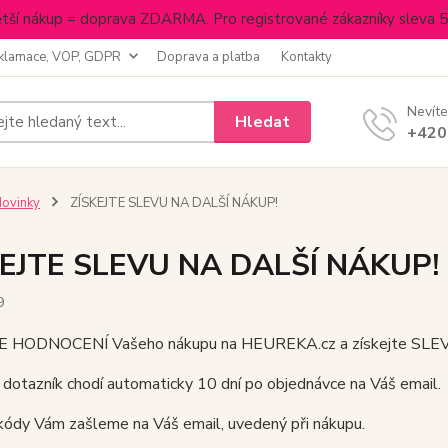
tší nákup = doprava ZDARMA. Pro registrované zákazníky sleva 
klamace, VOP, GDPR
Doprava a platba
Kontakty
Nevíte
Hledat
+420
ovinky
ZÍSKEJTE SLEVU NA DALŠÍ NÁKUP!
KEJTE SLEVU NA DALŠÍ NÁKUP!
9
HODNOCENÍ Vašeho nákupu na HEUREKA.cz a získejte SLEVU 
dotazník chodí automaticky 10 dní po objednávce na Váš email.
kódy Vám zašleme na Váš email, uvedený při nákupu.