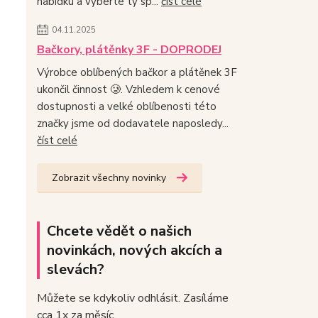
nabídku a vyberte ty sp...
číst celé
04.11.2025
Bačkory, plátěnky 3F - DOPRODEJ
Výrobce oblíbených bačkor a plátěnek 3F
ukončil činnost 🥲. Vzhledem k cenové
dostupnosti a velké oblíbenosti této
značky jsme od dodavatele naposledy...
číst celé
Zobrazit všechny novinky
Chcete vědět o našich
novinkách, nových akcích a
slevách?
Můžete se kdykoliv odhlásit. Zasíláme
cca 1x za měsíc.