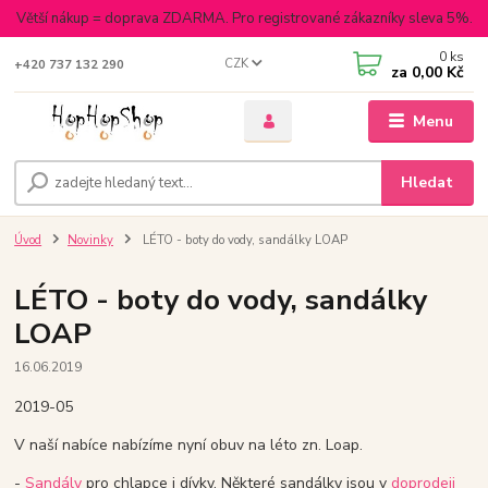
Větší nákup = doprava ZDARMA. Pro registrované zákazníky sleva 5%.
0
ks
CZK
+420 737 132 290
za
0,00 Kč
Menu
Hledat
Úvod
Novinky
LÉTO - boty do vody, sandálky LOAP
LÉTO - boty do vody, sandálky
LOAP
16.06.2019
2019-05
V naší nabíce nabízíme nyní obuv na léto zn. Loap.
-
Sandály
pro chlapce i dívky. Některé sandálky jsou v
doprodeji