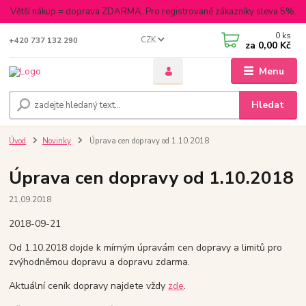
Větší nákup = doprava ZDARMA. Pro registrované zákazníky sleva 5%.
0
ks
CZK
+420 737 132 290
za
0,00 Kč
Menu
Hledat
Úvod
Novinky
Úprava cen dopravy od 1.10.2018
Úprava cen dopravy od 1.10.2018
21.09.2018
2018-09-21
Od 1.10.2018 dojde k mírným úpravám cen dopravy a limitů pro
zvýhodněmou dopravu a dopravu zdarma.
Aktuální ceník dopravy najdete vždy
zde
.