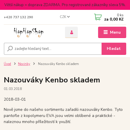
Větší nákup = doprava ZDARMA. Pro registrované zákazníky sleva 5%.
0
ks
CZK
+420 737 132 290
za
0,00 Kč
Menu
Hledat
Úvod
Novinky
Nazouváky Kenbo skladem
Nazouváky Kenbo skladem
01.03.2018
2018-03-01
Nově jsme do našeho sortimentu zařadili nazouváky Kenbo. Tyto
pantofle z kopolymeru EVA jsou velmi oblíbené a praktické -
naleznou mnoho příležitostí k yvužití.