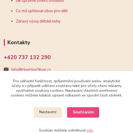
Jak správně změřit chodidlo
Co má splňovat obuv pro děti
Zdravý vývoj dětské nohy
Kontakty
+420 737 132 290
Info@HopHopShop.cz
Pro základní funkčnost, zpříjemnění používání webu, analytické
účely a v případě udělení souhlasu také pro účely cílení reklamy
využíváme soubory cookies. Nastavení vlastních preferencí
cookies můžete kdykoli upravit odkazem ve spodní části stránek.
Upravit sběr cookies.
Souhlasím
Nastavení
2018-2025 HopHopShop.cz
Souhlas můžete odmítnout
zde
.