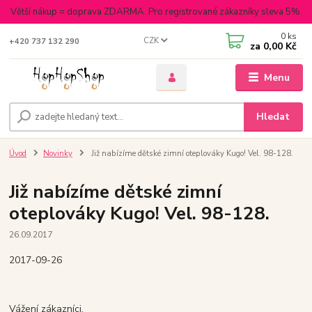
Větší nákup = doprava ZDARMA. Pro registrované zákazníky sleva 5%.
0
ks
CZK
+420 737 132 290
za
0,00 Kč
Menu
Hledat
Úvod
Novinky
Již nabízíme dětské zimní oteplováky Kugo! Vel. 98-128.
Již nabízíme dětské zimní
oteplováky Kugo! Vel. 98-128.
26.09.2017
2017-09-26
Vážení zákazníci,