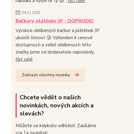
nabídku a vyberte ty sp...
číst celé
04.11.2025
Bačkory, plátěnky 3F - DOPRODEJ
Výrobce oblíbených bačkor a plátěnek 3F
ukončil činnost 🥲. Vzhledem k cenové
dostupnosti a velké oblíbenosti této
značky jsme od dodavatele naposledy...
číst celé
Zobrazit všechny novinky
Chcete vědět o našich
novinkách, nových akcích a
slevách?
Můžete se kdykoliv odhlásit. Zasíláme
cca 1x za měsíc.