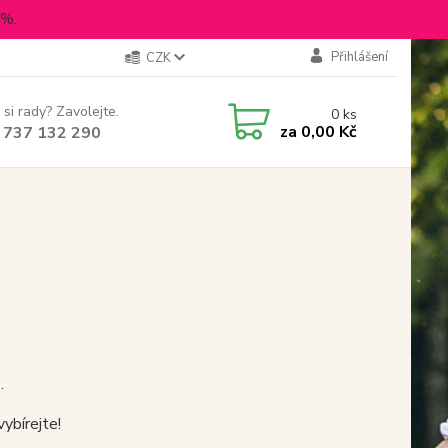
5%.
Přihlášení
CZK
 si rady? Zavolejte.
0
ks
za
0,00 Kč
 737 132 290
.
ybírejte!