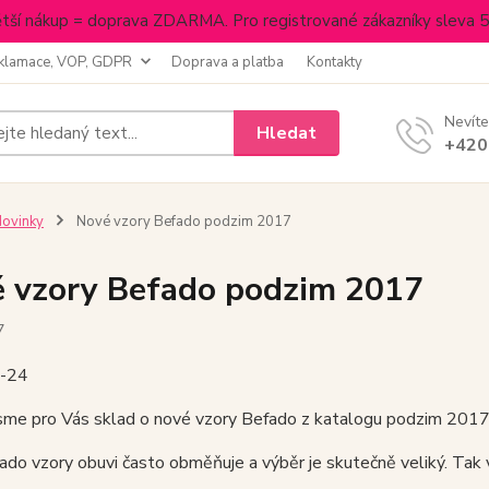
tší nákup = doprava ZDARMA. Pro registrované zákazníky sleva 
klamace, VOP, GDPR
Doprava a platba
Kontakty
Nevíte
Hledat
+420
ovinky
Nové vzory Befado podzim 2017
 vzory Befado podzim 2017
7
-24
jsme pro Vás sklad o nové vzory Befado z katalogu podzim 2017
ado vzory obuvi často obměňuje a výběr je skutečně veliký. Tak v