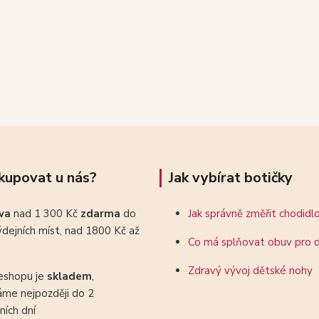
kupovat u nás?
Jak vybírat botičky
ava
nad 1 300 Kč
zdarma
do
Jak správně změřit chodidl
dejních míst, nad 1800 Kč až
Co má splňovat obuv pro d
Zdravý vývoj dětské nohy
eshopu je
skladem
,
áme nejpozději do 2
ních dní