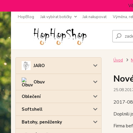
Vě
HopBlog
Jak vybírat botičky
Jak nakupovat
Výměna, re
Úvod
N
JARO
Nové
Obuv
25.08.201
Oblečení
2017-08
Softshell
Doplnili 
Batohy, peněženky
Firma bef