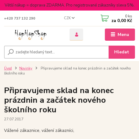
Větší nákup = doprava ZDARMA. Pro registrované zákazníky sleva 5%.
0
ks
CZK
+420 737 132 290
za
0,00 Kč
Menu
Hledat
Úvod
Novinky
Připravujeme sklad na konec prázdnin a začátek nového
školního roku
Připravujeme sklad na konec
prázdnin a začátek nového
školního roku
27.07.2017
Vážené zákaznice, vážení zákazníci,