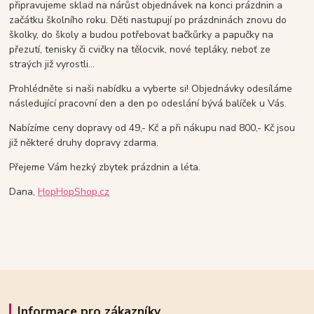
připravujeme sklad na nárůst objednávek na konci prázdnin a
začátku školního roku. Děti nastupují po prázdninách znovu do
školky, do školy a budou potřebovat bačkůrky a papučky na
přezutí, tenisky či cvičky na tělocvik, nové tepláky, neboť ze
straých již vyrostli...
Prohlédněte si naši nabídku a vyberte si! Objednávky odesíláme
následující pracovní den a den po odeslání bývá balíček u Vás.
Nabízíme ceny dopravy od 49,- Kč a při nákupu nad 800,- Kč jsou
již některé druhy dopravy zdarma.
Přejeme Vám hezký zbytek prázdnin a léta.
Dana,
HopHopShop.cz
Informace pro zákazníky