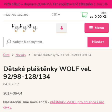
Větší nákup = doprava ZDARMA. Pro registrované zákazníky sleva 5%.
0
ks
CZK
+420 737 132 290
za
0,00 Kč
Menu
Hledat
Úvod
Novinky
Dětské pláštěnky WOLF vel. 92/98-128/134
Dětské pláštěnky WOLF vel.
92/98-128/134
04.06.2017
2017-06-04
Naskladnili jsme nové zboží -
pláštěnky WOLF pro chlapce i pro
dívky
.