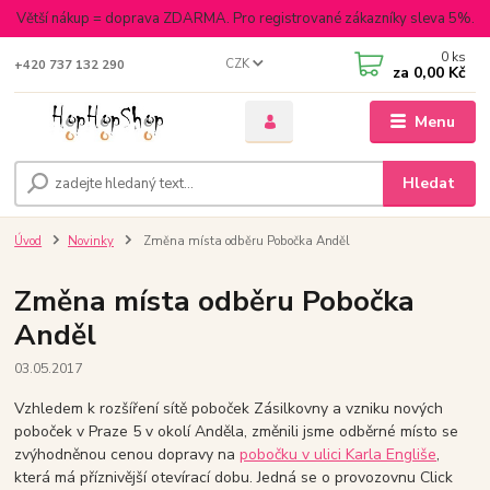
Větší nákup = doprava ZDARMA. Pro registrované zákazníky sleva 5%.
0
ks
CZK
+420 737 132 290
za
0,00 Kč
Menu
Hledat
Úvod
Novinky
Změna místa odběru Pobočka Anděl
Změna místa odběru Pobočka
Anděl
03.05.2017
Vzhledem k rozšíření sítě poboček Zásilkovny a vzniku nových
poboček v Praze 5 v okolí Anděla, změnili jsme odběrné místo se
zvýhodněnou cenou dopravy na
pobočku v ulici Karla Engliše
,
která má příznivější otevírací dobu. Jedná se o provozovnu Click