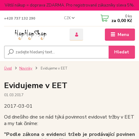
Větší nákup = doprava ZDARMA. Pro registrované zákazníky sleva 5%.
0
ks
CZK
+420 737 132 290
za
0,00 Kč
Menu
Hledat
Úvod
Novinky
Evidujeme v EET
Evidujeme v EET
01.03.2017
2017-03-01
Od dnešího dne se nád týká povinnost evidovat tržby v EET
a my tak činíme:
"Podle zákona o evidenci tržeb je prodávající povinen