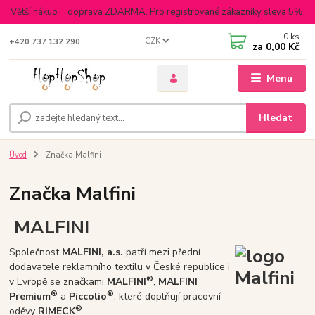
Větší nákup = doprava ZDARMA. Pro registrované zákazníky sleva 5%.
0
ks
CZK
+420 737 132 290
za
0,00 Kč
Menu
Hledat
Úvod
Značka Malfini
Značka Malfini
MALFINI
Společnost
MALFINI, a.s.
patří mezi přední
dodavatele reklamního textilu v České republice i
®
v Evropě se značkami
MALFINI
,
MALFINI
®
®
Premium
a
Piccolio
, které doplňují pracovní
®
oděvy
RIMECK
.