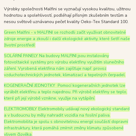
Výrobky společnosti Malfini se vyznačují vysokou kvalitou, užitnou
hodnotou a spolehlivostí, podléhají přísným zkušebním testům a
nesou světově uznávanou pečeť kvality Oeko-Tex Standard 100.
Green Malfini - v MALFINI se rozhodli začít využívat obnovitelné
zdroje energie a zkouší i další ekologické aktivity, které šetří naše
životní prostředí:
SOLÁRNÍ PANELY Na budovy MALFINI jsou instalovány
fotovoltaické systémy pro výrobu elektřiny využitím slunečního
záření. Vyrobená elektřina nám zajišťuje např. provoz
vzduchotechnických jednotek, klimatizací a tepelných čerpadel.
KOGENERAČNÍ JEDNOTKY Pomocí kogeneračních jednotek lze
vyrábět elektřinu a teplo najednou. Při výrobě elektřiny se teplo,
které při její výrobě vznikne, využije na vytápění.
ELEKTROMOBILY Elektromobily udávají nový ekologický standard
a v budoucnu by měly nahradit vozidla na fosilní paliva.
Elektromobilita je spolu s obnovitelnou energií součástí dopravní
infrastruktury, která pomáhá zmírnit změny klimatu způsobené
vlivem člověka.