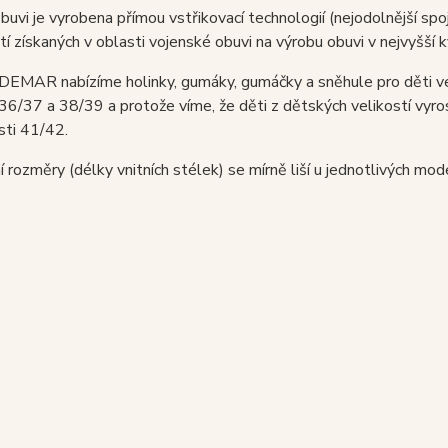
buvi je vyrobena přímou vstřikovací technologií (nejodolnější spo
í získaných v oblasti vojenské obuvi na výrobu obuvi v nejvyšší k
 DEMAR nabízíme holinky, gumáky, gumáčky a sněhule pro děti v
 36/37 a 38/39 a protože víme, že děti z dětských velikostí vyr
sti 41/42.
í rozměry (délky vnitních stélek) se mírně liší u jednotlivých m