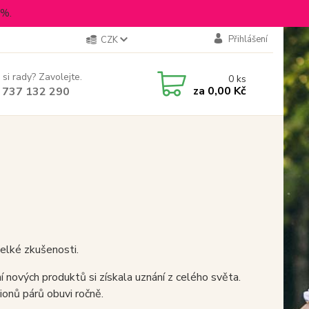
5%.
Přihlášení
CZK
 si rady? Zavolejte.
0
ks
za
0,00 Kč
 737 132 290
elké zkušenosti.
í nových produktů si získala uznání z celého světa.
onů párů obuvi ročně.