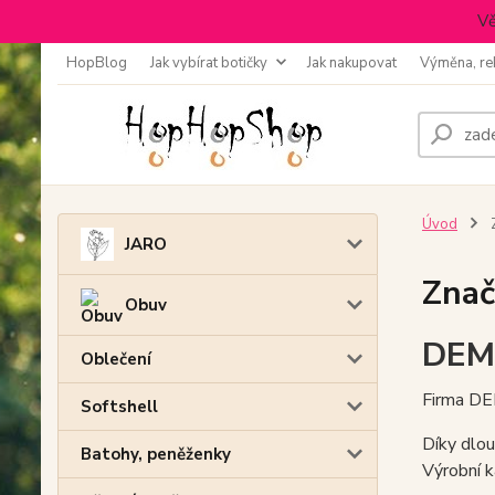
Vě
HopBlog
Jak vybírat botičky
Jak nakupovat
Výměna, re
Úvod
JARO
Znač
Obuv
DEM
Oblečení
Firma DEM
Softshell
Díky dlou
Batohy, peněženky
Výrobní k