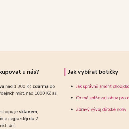
kupovat u nás?
Jak vybírat botičky
ava
nad 1 300 Kč
zdarma
do
Jak správně změřit chodidl
dejních míst, nad 1800 Kč až
Co má splňovat obuv pro d
Zdravý vývoj dětské nohy
eshopu je
skladem
,
áme nejpozději do 2
ních dní