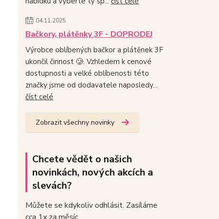
nabídku a vyberte ty sp...
číst celé
04.11.2025
Bačkory, plátěnky 3F - DOPRODEJ
Výrobce oblíbených bačkor a plátěnek 3F
ukončil činnost 🥲. Vzhledem k cenové
dostupnosti a velké oblíbenosti této
značky jsme od dodavatele naposledy...
číst celé
Zobrazit všechny novinky
Chcete vědět o našich
novinkách, nových akcích a
slevách?
Můžete se kdykoliv odhlásit. Zasíláme
cca 1x za měsíc.