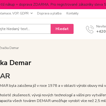
tší nákup = doprava ZDARMA. Pro registrované zákazníky sleva 
klamace, VOP, GDPR
Doprava a platba
Kontakty
Nevíte
Hledat
+420
Značka Demar
ka Demar
AR
AR byla založena již v roce 1978 a v oblasti výrobi obuvy má v
holeté zkušenosti, vývoji nových technologií a vášni pro vytvářen
apacita všech továren DEMAR umožňuje vyrobit více než 2,5 mili