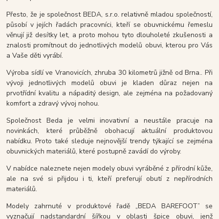
Přesto, že je společnost BEDA, s.r.o. relativně mladou společností,
působí v jejích řadách pracovníci, kteří se obuvnickému řemeslu
věnují již desítky let, a proto mohou tyto dlouholeté zkušenosti a
znalosti promítnout do jednotlivých modelů obuvi, kterou pro Vás
a Vaše děti vyrábí.
Výroba sídlí ve Vranovicích, zhruba 30 kilometrů jižně od Brna.. Při
vývoji jednotlivých modelů obuvi je kladen důraz nejen na
prvotřídní kvalitu a nápaditý design, ale zejména na požadovaný
komfort a zdravý vývoj nohou.
Společnost Beda je velmi inovativní a neustále pracuje na
novinkách, které průběžně obohacují aktuální produktovou
nabídku. Proto také sleduje nejnovější trendy týkající se zejména
obuvnických materiálů, které postupně zavádí do výroby.
V nabídce naleznete nejen modely obuvi vyráběné z přírodní kůže,
ale na své si přijdou i ti, kteří preferují obutí z nepřírodních
materiálů.
Modely zahrnuté v produktové řadě „BEDA BAREFOOT” se
vyznačují nadstandardní šířkou v oblasti špice obuvi, jenž