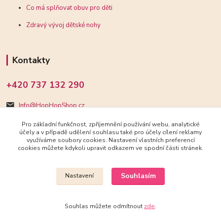
Co má splňovat obuv pro děti
Zdravý vývoj dětské nohy
Kontakty
+420 737 132 290
Info@HopHopShop.cz
Pro základní funkčnost, zpříjemnění používání webu, analytické
účely a v případě udělení souhlasu také pro účely cílení reklamy
využíváme soubory cookies. Nastavení vlastních preferencí
cookies můžete kdykoli upravit odkazem ve spodní části stránek.
Upravit sběr cookies.
Souhlasím
Nastavení
2018-2025 HopHopShop.cz
Souhlas můžete odmítnout
zde
.
Vytvořeno na
Eshop-rychle.cz