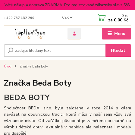
Větší nákup = doprava ZDARMA. Pro registrované zákazníky sleva 5%.
0
ks
CZK
+420 737 132 290
za
0,00 Kč
Menu
Hledat
Úvod
Značka Beda Boty
Značka Beda Boty
BEDA BOTY
Společnost BEDA, s.r.o. byla založena v roce 2014 s cílem
navázat na obuvnickou tradici, která měla v naší zemi vždy své
významné místo. Od začátku působení je zaměřena primárně na
výrobu dětské obuvi, aktuálně v nabídce ale naleznete i modely
pro dospělé.