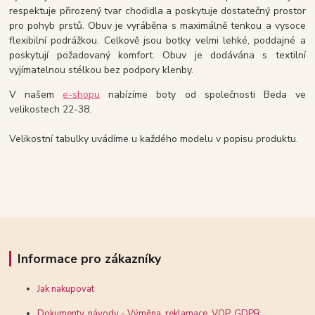
respektuje přirozený tvar chodidla a poskytuje dostatečný prostor
pro pohyb prstů. Obuv je vyráběna s maximálně tenkou a vysoce
flexibilní podrážkou. Celkově jsou botky velmi lehké, poddajné a
poskytují požadovaný komfort. Obuv je dodávána s textilní
vyjímatelnou stélkou bez podpory klenby.
V našem
e-shopu
nabízíme boty od společnosti Beda ve
velikostech 22-38.
Velikostní tabulky uvádíme u každého modelu v popisu produktu.
Informace pro zákazníky
Jak nakupovat
Dokumenty, návody - Výměna, reklamace, VOP, GDPR