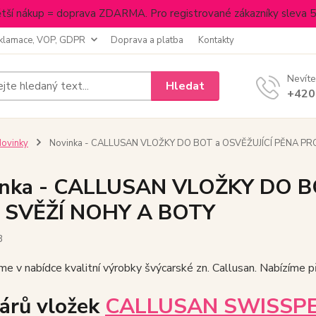
tší nákup = doprava ZDARMA. Pro registrované zákazníky sleva 
klamace, VOP, GDPR
Doprava a platba
Kontakty
Nevíte
Hledat
+420
ovinky
Novinka - CALLUSAN VLOŽKY DO BOT a OSVĚŽUJÍCÍ PĚNA PR
inka - CALLUSAN VLOŽKY DO B
 SVĚŽÍ NOHY A BOTY
3
 v nabídce kvalitní výrobky švýcarské zn. Callusan. Nabízíme př
párů vložek
CALLUSAN SWISSP