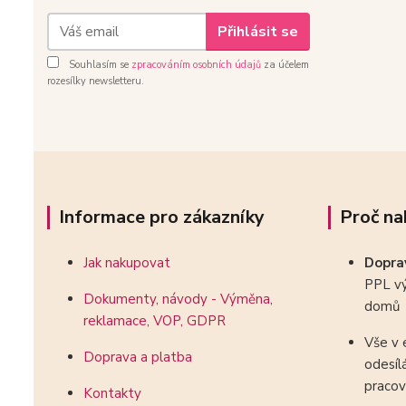
Přihlásit se
Souhlasím se
zpracováním osobních údajů
za účelem
rozesílky newsletteru.
Informace pro zákazníky
Proč na
Jak nakupovat
Dopr
PPL vý
Dokumenty, návody - Výměna,
domů
reklamace, VOP, GDPR
Vše v 
Doprava a platba
odesíl
pracov
Kontakty