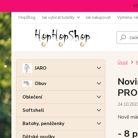
Vě
HopBlog
Jak vybírat botičky
Jak nakupovat
Výměna, re
Úvod
N
JARO
Nov
Obuv
PRO
Oblečení
24.10.202
Softshell
Nově máme
Batohy, peněženky
- 8 
Dětské osušky