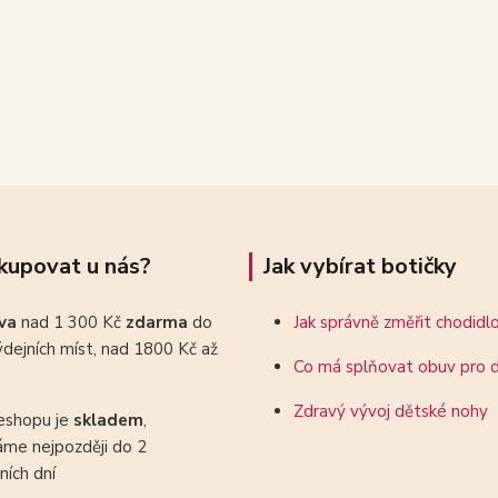
kupovat u nás?
Jak vybírat botičky
ava
nad 1 300 Kč
zdarma
do
Jak správně změřit chodidl
dejních míst, nad 1800 Kč až
Co má splňovat obuv pro d
Zdravý vývoj dětské nohy
eshopu je
skladem
,
áme nejpozději do 2
ních dní