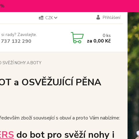
5%.
Přihlášení
CZK
 si rady? Zavolejte.
0
ks
za
0,00 Kč
 737 132 290
O SVĚŽÍ NOHY A BOTY
OT a OSVĚŽUJÍCÍ PĚNA
edevším zboží související s obuví a proto Vám nabízíme:
ERS
do bot pro svěží nohy i