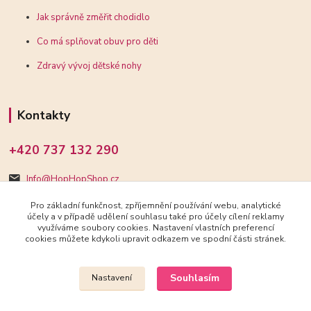
Jak správně změřit chodidlo
Co má splňovat obuv pro děti
Zdravý vývoj dětské nohy
Kontakty
+420 737 132 290
Info@HopHopShop.cz
Pro základní funkčnost, zpříjemnění používání webu, analytické
účely a v případě udělení souhlasu také pro účely cílení reklamy
využíváme soubory cookies. Nastavení vlastních preferencí
cookies můžete kdykoli upravit odkazem ve spodní části stránek.
Upravit sběr cookies.
Souhlasím
Nastavení