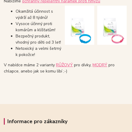
Nabízíme
ochranný repelentní náramek proti hmyzu
Okamžitá účinnost s
výdrží až 8 týdnů!
Vysoce účinný proti
komárům a klíšťatům!
Bezpečný produkt,
vhodný pro děti od 3 let!
Netoxický a velmi šetrný
k pokožce!
V nabídce máme 2 varianty
RŮŽOVÝ
pro dívky,
MODRÝ
pro
chlapce, anebo jak se komu líbí ;-)
Informace pro zákazníky