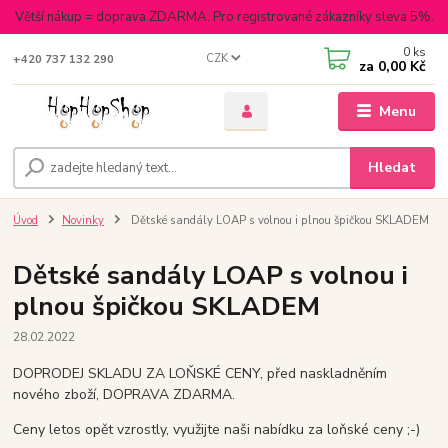
Větší nákup = doprava ZDARMA. Pro registrované zákazníky sleva 5%.
0
ks
CZK
+420 737 132 290
za
0,00 Kč
Menu
Hledat
Úvod
Novinky
Dětské sandály LOAP s volnou i plnou špičkou SKLADEM
Dětské sandály LOAP s volnou i
plnou špičkou SKLADEM
28.02.2022
DOPRODEJ SKLADU ZA LOŇSKÉ CENY, před naskladněním
nového zboží, DOPRAVA ZDARMA.
Ceny letos opět vzrostly, využijte naši nabídku za loňské ceny ;-)