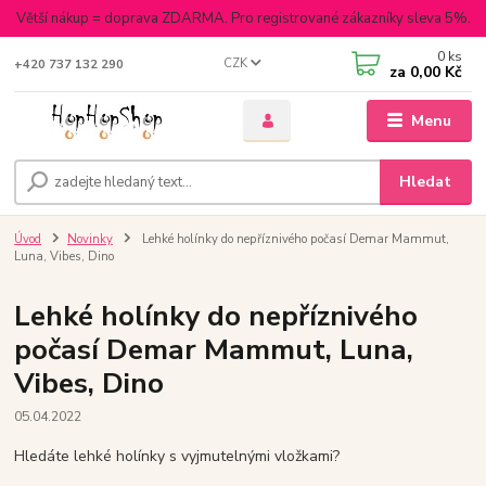
Větší nákup = doprava ZDARMA. Pro registrované zákazníky sleva 5%.
0
ks
CZK
+420 737 132 290
za
0,00 Kč
Menu
Hledat
Úvod
Novinky
Lehké holínky do nepříznivého počasí Demar Mammut,
Luna, Vibes, Dino
Lehké holínky do nepříznivého
počasí Demar Mammut, Luna,
Vibes, Dino
05.04.2022
Hledáte lehké holínky s vyjmutelnými vložkami?