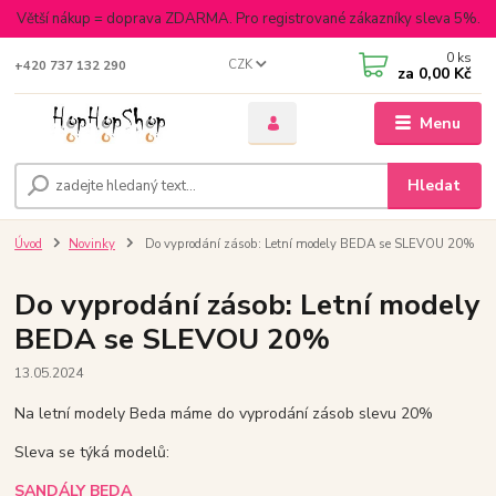
Větší nákup = doprava ZDARMA. Pro registrované zákazníky sleva 5%.
0
ks
CZK
+420 737 132 290
za
0,00 Kč
Menu
Hledat
Úvod
Novinky
Do vyprodání zásob: Letní modely BEDA se SLEVOU 20%
Do vyprodání zásob: Letní modely
BEDA se SLEVOU 20%
13.05.2024
Na letní modely Beda máme do vyprodání zásob slevu 20%
Sleva se týká modelů:
SANDÁLY BEDA