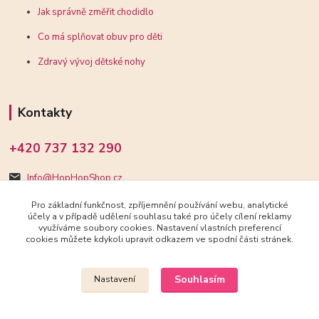
Jak správně změřit chodidlo
Co má splňovat obuv pro děti
Zdravý vývoj dětské nohy
Kontakty
+420 737 132 290
Info@HopHopShop.cz
Pro základní funkčnost, zpříjemnění používání webu, analytické
účely a v případě udělení souhlasu také pro účely cílení reklamy
využíváme soubory cookies. Nastavení vlastních preferencí
cookies můžete kdykoli upravit odkazem ve spodní části stránek.
Upravit sběr cookies.
Souhlasím
Nastavení
2018-2025 HopHopShop.cz