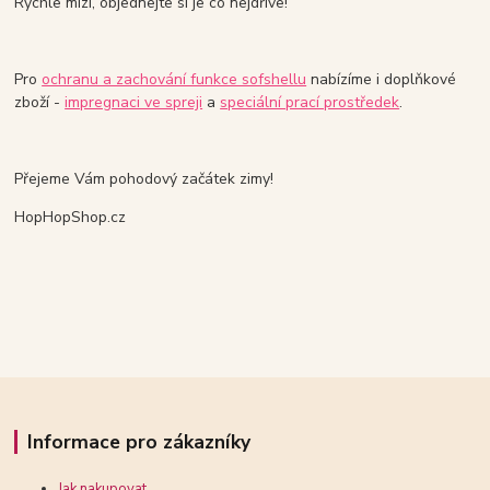
Rychle mizí, objednejte si je co nejdříve!
Pro
ochranu a zachování funkce sofshellu
nabízíme i doplňkové
zboží -
impregnaci ve spreji
a
speciální prací prostředek
.
Přejeme Vám pohodový začátek zimy!
HopHopShop.cz
Informace pro zákazníky
Jak nakupovat