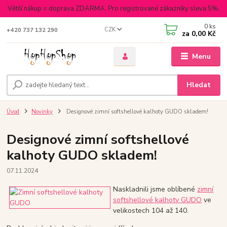
Větší nákup = doprava ZDARMA. Pro registrované zákazníky sleva 5%.
0
ks
CZK
+420 737 132 290
za
0,00 Kč
Menu
Hledat
Úvod
Novinky
Designové zimní softshellové kalhoty GUDO skladem!
Designové zimní softshellové
kalhoty GUDO skladem!
07.11.2024
Naskladnili jsme oblíbené
zimní
softshellové kalhoty GUDO
ve
velikostech 104 až 140.