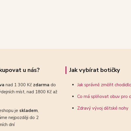
kupovat u nás?
Jak vybírat botičky
ava
nad 1 300 Kč
zdarma
do
Jak správně změřit chodidl
dejních míst, nad 1800 Kč až
Co má splňovat obuv pro d
Zdravý vývoj dětské nohy
eshopu je
skladem
,
áme nejpozději do 2
ních dní