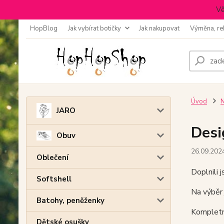
Vě
HopBlog
Jak vybírat botičky
Jak nakupovat
Výměna, re
Úvod
N
JARO
Desi
Obuv
26.09.202
Oblečení
Doplnili 
Softshell
Na výběr 
Batohy, peněženky
Kompletn
Dětské osušky