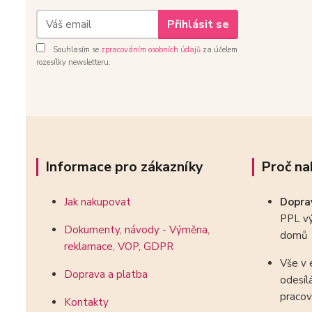
Přihlásit se
Souhlasím se
zpracováním osobních údajů
za účelem
rozesílky newsletteru.
Informace pro zákazníky
Proč na
Jak nakupovat
Dopr
PPL vý
Dokumenty, návody - Výměna,
domů
reklamace, VOP, GDPR
Vše v 
Doprava a platba
odesíl
pracov
Kontakty