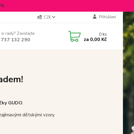
5%.
Přihlášení
CZK
 si rady? Zavolejte.
0
ks
za
0,00 Kč
 737 132 290
adem!
ačky GUDO
.
zajímavými dětskými vzory.