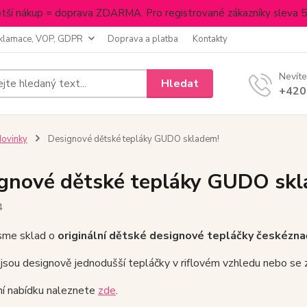
tší nákup = doprava ZDARMA. Pro registrované zákazníky sleva 
klamace, VOP, GDPR
Doprava a platba
Kontakty
Nevíte
Hledat
+420
ovinky
Designové dětské tepláky GUDO skladem!
gnové dětské tepláky GUDO skl
4
jsme sklad o
originální dětské designové tepláčky české
zn
jsou designově jednodušší tepláčky v riflovém vzhledu nebo se 
í nabídku naleznete
zde
.