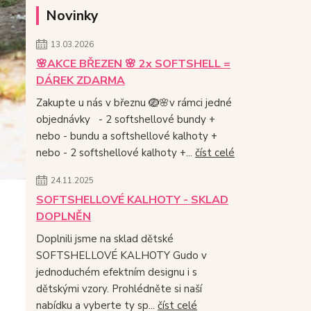
Novinky
13.03.2026
🌸AKCE BŘEZEN 🌸 2x SOFTSHELL =
DÁREK ZDARMA
Zakupte u nás v březnu 🪺🌸v rámci jedné
objednávky - 2 softshellové bundy +
nebo - bundu a softshellové kalhoty +
nebo - 2 softshellové kalhoty +...
číst celé
24.11.2025
SOFTSHELLOVÉ KALHOTY - SKLAD
DOPLNĚN
Doplnili jsme na sklad dětské
SOFTSHELLOVÉ KALHOTY Gudo v
jednoduchém efektním designu i s
dětskými vzory. Prohlédněte si naší
nabídku a vyberte ty sp...
číst celé