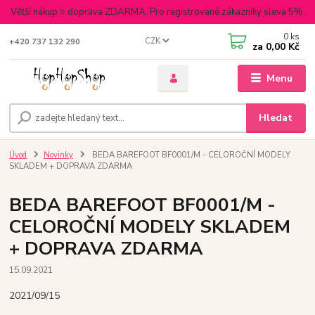
Větší nákup = doprava ZDARMA. Pro registrované zákazníky sleva 5%.
0
ks
CZK
+420 737 132 290
za
0,00 Kč
Menu
Hledat
Úvod
Novinky
BEDA BAREFOOT BF0001/M - CELOROČNÍ MODELY
SKLADEM + DOPRAVA ZDARMA
BEDA BAREFOOT BF0001/M -
CELOROČNÍ MODELY SKLADEM
+ DOPRAVA ZDARMA
15.09.2021
2021/09/15