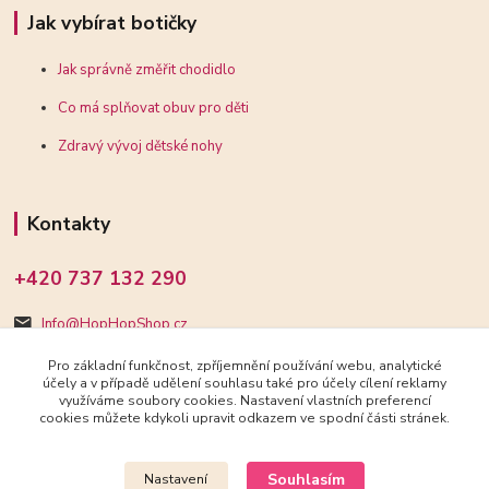
Jak vybírat botičky
Jak správně změřit chodidlo
Co má splňovat obuv pro děti
Zdravý vývoj dětské nohy
Kontakty
+420 737 132 290
Info@HopHopShop.cz
Pro základní funkčnost, zpříjemnění používání webu, analytické
účely a v případě udělení souhlasu také pro účely cílení reklamy
využíváme soubory cookies. Nastavení vlastních preferencí
cookies můžete kdykoli upravit odkazem ve spodní části stránek.
Upravit sběr cookies.
Souhlasím
Nastavení